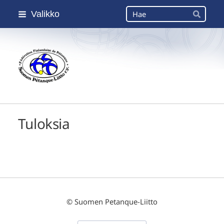
Siirry
Haku
Valikko
sivun
Hae
sisältöön
Suomen Petanque-Liitto
Tuloksia
©
Suomen Petanque-Liitto