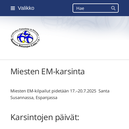
Siirry
Haku
Valikko
sivun
Hae
sisältöön
Suomen Petanque-Liitto
Miesten EM-karsinta
Miesten EM-kilpailut pidetään 17.–20.7.2025 Santa
Susannassa, Espanjassa
Karsintojen päivät: