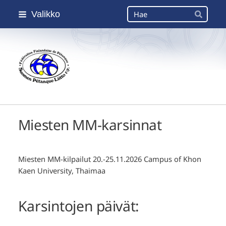
Siirry
Haku
Valikko
sivun
Hae
sisältöön
Suomen Petanque-Liitto
Miesten MM-karsinnat
Miesten MM-kilpailut 20.-25.11.2026 Campus of Khon
Kaen University, Thaimaa
Karsintojen päivät: