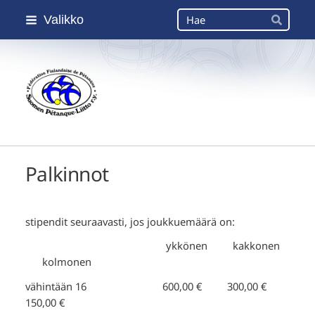
Siirry
Haku
Valikko
sivun
Hae
sisältöön
Suomen Petanque-Liitto
Palkinnot
stipendit seuraavasti, jos joukkuemäärä on:
ykkönen kakkonen
kolmonen
vähintään 16 600,00 € 300,00 €
150,00 €