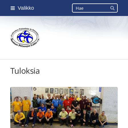
Siirry
Haku
Valikko
sivun
Hae
sisältöön
Suomen Petanque-Liitto
Tuloksia