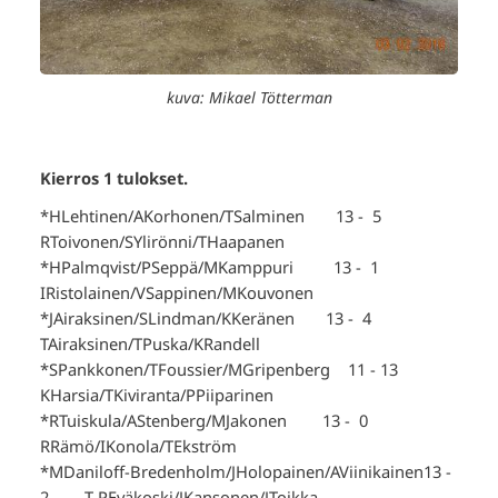
kuva: Mikael Tötterman
Kierros 1 tulokset.
*HLehtinen/AKorhonen/TSalminen 13 - 5
RToivonen/SYlirönni/THaapanen
*HPalmqvist/PSeppä/MKamppuri 13 - 1
IRistolainen/VSappinen/MKouvonen
*JAiraksinen/SLindman/KKeränen 13 - 4
TAiraksinen/TPuska/KRandell
*SPankkonen/TFoussier/MGripenberg 11 - 13
KHarsia/TKiviranta/PPiiparinen
*RTuiskula/AStenberg/MJakonen 13 - 0
RRämö/IKonola/TEkström
*MDaniloff-Bredenholm/JHolopainen/AViinikainen13 -
2 T-PEväkoski/JKansonen/JToikka