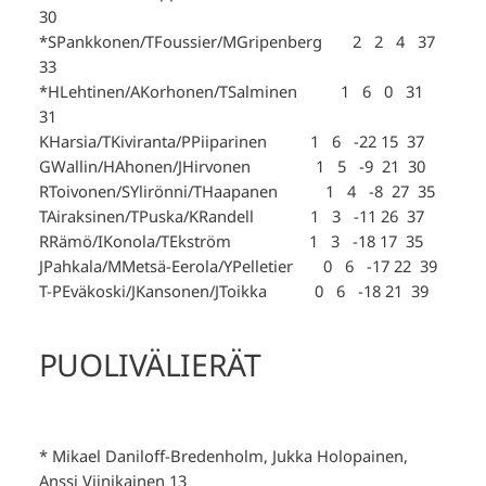
30
*SPankkonen/TFoussier/MGripenberg 2 2 4 37
33
*HLehtinen/AKorhonen/TSalminen 1 6 0 31
31
KHarsia/TKiviranta/PPiiparinen 1 6 -22 15 37
GWallin/HAhonen/JHirvonen 1 5 -9 21 30
RToivonen/SYlirönni/THaapanen 1 4 -8 27 35
TAiraksinen/TPuska/KRandell 1 3 -11 26 37
RRämö/IKonola/TEkström 1 3 -18 17 35
JPahkala/MMetsä-Eerola/YPelletier 0 6 -17 22 39
T-PEväkoski/JKansonen/JToikka 0 6 -18 21 39
PUOLIVÄLIERÄT
* Mikael Daniloff-Bredenholm, Jukka Holopainen,
Anssi Viinikainen 13