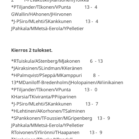
*PTiljander/TIkonen/VPunta 13 - 4
GWallin/HAhonen/JHirvonen
*J-PSiro/MLehti/SKankkunen 13 - 4
JPahkala/MMetsä-Eerola/YPelletier
Kierros 2 tulokset.
*RTuiskula/AStenberg/MJakonen 6 - 13
*JAiraksinen/SLindman/KKeränen
*HPalmqvist/PSeppä/MKamppuri 8 -
13*MDaniloff-Bredenholm/JHolopainen/AViinikainen
*PTiljander/TIkonen/VPunta 13 - 0
KHarsia/TKiviranta/PPiiparinen
*J-PSiro/MLehti/SKankkunen 13 - 7
*HLehtinen/AKorhonen/TSalminen
*SPankkonen/TFoussier/MGripenberg 13 - 9
JPahkala/MMetsä-Eerola/YPelletier
RToivonen/SYlirönni/THaapanen 13 - 9