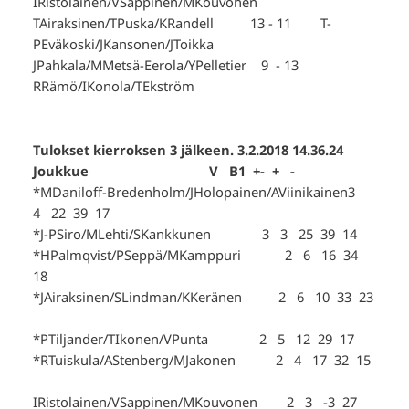
IRistolainen/VSappinen/MKouvonen
TAiraksinen/TPuska/KRandell 13 - 11 T-
PEväkoski/JKansonen/JToikka
JPahkala/MMetsä-Eerola/YPelletier 9 - 13
RRämö/IKonola/TEkström
Tulokset kierroksen 3 jälkeen. 3.2.2018 14.36.24
Joukkue V B1 +- + -
*MDaniloff-Bredenholm/JHolopainen/AViinikainen3
4 22 39 17
*J-PSiro/MLehti/SKankkunen 3 3 25 39 14
*HPalmqvist/PSeppä/MKamppuri 2 6 16 34
18
*JAiraksinen/SLindman/KKeränen 2 6 10 33 23
*PTiljander/TIkonen/VPunta 2 5 12 29 17
*RTuiskula/AStenberg/MJakonen 2 4 17 32 15
IRistolainen/VSappinen/MKouvonen 2 3 -3 27