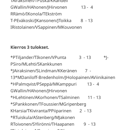
TAiraksinen/TPuska/KRandell
GWallin/HAhonen/JHirvonen 13 - 4
RRämö/IKonola/TEkström
T-PEväkoski/JKansonen/JToikka 8 - 13
IRistolainen/VSappinen/MKouvonen
Kierros 3 tulokset.
*PTiljander/TIkonen/VPunta 3 - 13 *J-
PSiro/MLehti/SKankkunen
*JAiraksinen/SLindman/KKeränen 7 -
13*MDaniloff-Bredenholm/JHolopainen/AViinikainen
*HPalmqvist/PSeppä/MKamppuri 13 - 4
GWallin/HAhonen/JHirvonen
*HLehtinen/AKorhonen/TSalminen 11 - 13
*SPankkonen/TFoussier/MGripenberg
KHarsia/TKiviranta/PPiiparinen 2 - 13
*RTuiskula/AStenberg/MJakonen
RToivonen/SYlirönni/THaapanen 9 - 13