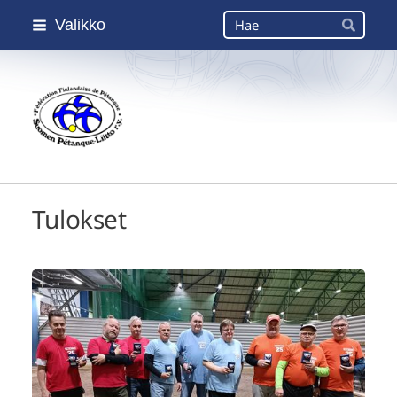
Siirry
Haku
Valikko
sivun
Hae
sisältöön
Suomen Petanque-Liitto
Tulokset