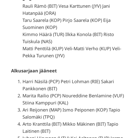
Rauli Rämö (BIT) Vesa Karttunen (JYV) Jani
Hatanpää (ORA)
Taru Saarela (KOP) Pirjo Saarela (KOP) Eija
Suominen (KOP)
Kimmo Häärä (TUR) Ilkka Konola (BIT) Risto
Tuiskula (NAS)
Matti Penttilä (KUP) Veli-Matti Verho (KUP) Veli-
Pekka Turunen (JYV)
Alkusarjaan jääneet
Harri Näsilä (PCP) Petri Lohman (RIE) Sakari
Pankkonen (BIT)
Marita Railio (PCP) Noureddine Benlamine (VUF)
Stiina Kamppuri (KAL)
Ari Reijonen (MAP) Ismo Peiponen (KOP) Tapio
Salomäki (TPQ)
Arto Kranttila (BIT) Mikko Mäkinen (BIT) Tapio
Laitinen (BIT)
Juhani Hirvonen (UTU) Kai Aaltonen (TUR) Jarmo