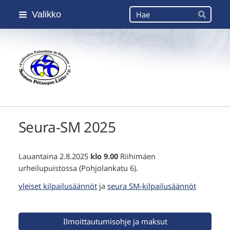
Siirry
Haku
Valikko
sivun
Hae
sisältöön
Suomen Petanque-Liitto
Seura-SM 2025
Lauantaina 2.8.2025
klo 9.00
Riihimäen
urheilupuistossa (Pohjolankatu 6).
yleiset kilpailusäännöt
ja
seura SM-kilpailusäännöt
Ilmoittautumisohje ja maksut