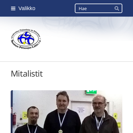
Siirry
Haku
Valikko
sivun
Hae
sisältöön
Suomen Petanque-Liitto
Mitalistit