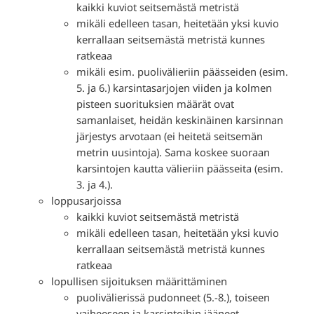
kaikki kuviot seitsemästä metristä
mikäli edelleen tasan, heitetään yksi kuvio
kerrallaan seitsemästä metristä kunnes
ratkeaa
mikäli esim. puolivälieriin päässeiden (esim.
5. ja 6.) karsintasarjojen viiden ja kolmen
pisteen suorituksien määrät ovat
samanlaiset, heidän keskinäinen karsinnan
järjestys arvotaan (ei heitetä seitsemän
metrin uusintoja). Sama koskee suoraan
karsintojen kautta välieriin päässeita (esim.
3. ja 4.).
loppusarjoissa
kaikki kuviot seitsemästä metristä
mikäli edelleen tasan, heitetään yksi kuvio
kerrallaan seitsemästä metristä kunnes
ratkeaa
lopullisen sijoituksen määrittäminen
puolivälierissä pudonneet (5.-8.), toiseen
vaiheeseen ja karsintoihin jääneet