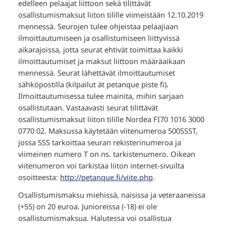
edelleen pelaajat liittoon sekä tilittävät
osallistumismaksut liiton tilille viimeistään 12.10.2019
mennessä. Seurojen tulee ohjeistaa pelaajiaan
ilmoittautumiseen ja osallistumiseen liittyvissä
aikarajoissa, jotta seurat ehtivät toimittaa kaikki
ilmoittautumiset ja maksut liittoon määräaikaan
mennessä. Seurat lähettävät ilmoittautumiset
sähköpostilla (kilpailut ät petanque piste fi).
Ilmoittautumisessa tulee mainita, mihin sarjaan
osallistutaan. Vastaavasti seurat tilittävät
osallistumismaksut liiton tilille Nordea FI70 1016 3000
0770 02. Maksussa käytetään viitenumeroa 500SSST,
jossa SSS tarkoittaa seuran rekisterinumeroa ja
viimeinen numero T on ns. tarkistenumero. Oikean
viitenumeron voi tarkistaa liiton internet-sivuilta
osoitteesta:
http://petanque.fi/viite.php
.
Osallistumismaksu miehissä, naisissa ja veteraaneissa
(+55) on 20 euroa. Junioreissa (-18) ei ole
osallistumismaksua. Halutessa voi osallistua