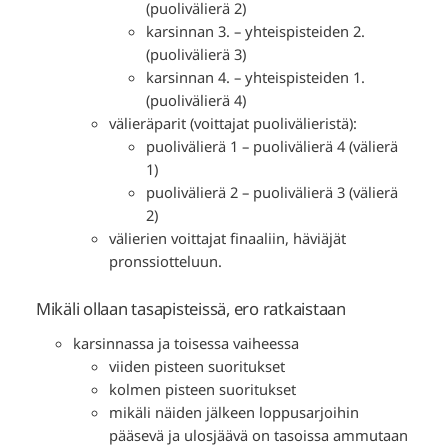
(puolivälierä 2)
karsinnan 3. – yhteispisteiden 2.
(puolivälierä 3)
karsinnan 4. – yhteispisteiden 1.
(puolivälierä 4)
välieräparit (voittajat puolivälieristä):
puolivälierä 1 – puolivälierä 4 (välierä
1)
puolivälierä 2 – puolivälierä 3 (välierä
2)
välierien voittajat finaaliin, häviäjät
pronssiotteluun.
Mikäli ollaan tasapisteissä, ero ratkaistaan
karsinnassa ja toisessa vaiheessa
viiden pisteen suoritukset
kolmen pisteen suoritukset
mikäli näiden jälkeen loppusarjoihin
pääsevä ja ulosjäävä on tasoissa ammutaan