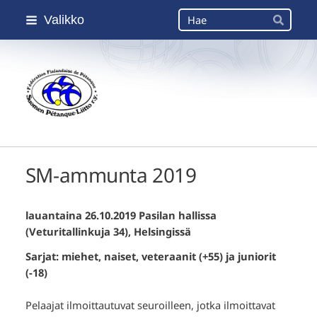
Siirry
Haku
Valikko
sivun
Hae
sisältöön
Suomen Petanque-Liitto
SM-ammunta 2019
lauantaina 26.10.2019 Pasilan hallissa
(Veturitallinkuja 34), Helsingissä
Sarjat: miehet, naiset, veteraanit (+55) ja juniorit
(-18)
Pelaajat ilmoittautuvat seuroilleen, jotka ilmoittavat