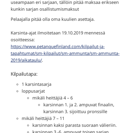
useampaan eri sarjaan, tällöin pitää maksaa erikseen
kunkin sarjan osallistumismaksut
Pelaajalla pitää olla oma kuulien asettaja.
Karsinta-ajat ilmoitetaan 19.10.2019 mennessä
osoitteessa:
https://www.petanquefinland.com/kilpailut-ja-
tapahtumat/sm-kilpailut/sm-ammunta/sm-ammunta-
2019/aikataulu/
.
Kilpailutapa:
1 karsintasarja
loppusarjat
mikäli heittäjiä 4 – 6
karsinnan 1. ja 2. ampuvat finaalin,
karsinnan 3. sijoittuu pronssille
mikäli heittäjiä 7 – 11
karsinnan kaksi parasta suoraan välieriin.
karsinnan 3.-6. ampuvat toisen sarjan.