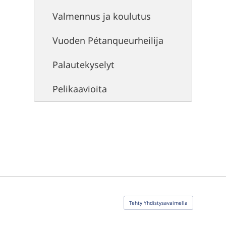
Valmennus ja koulutus
Vuoden Pétanqueurheilija
Palautekyselyt
Pelikaavioita
Tehty Yhdistysavaimella