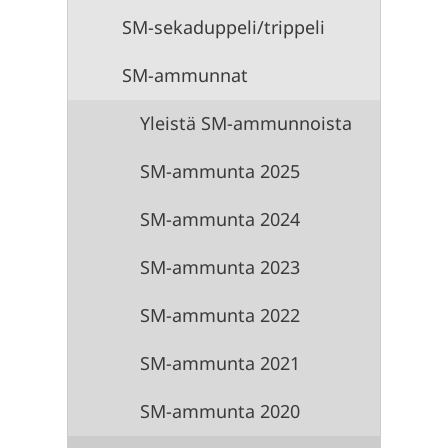
SM-sekaduppeli/trippeli
SM-ammunnat
Yleistä SM-ammunnoista
SM-ammunta 2025
SM-ammunta 2024
SM-ammunta 2023
SM-ammunta 2022
SM-ammunta 2021
SM-ammunta 2020