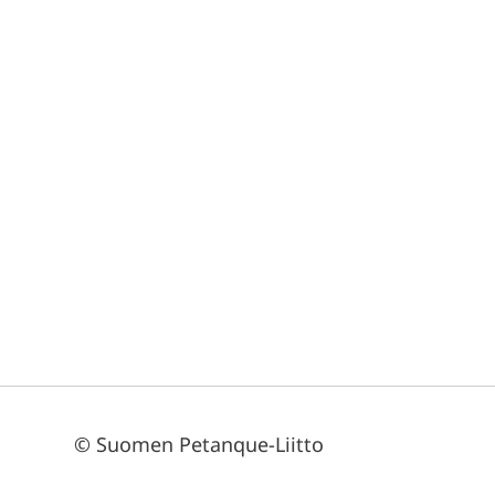
©
Suomen Petanque-Liitto