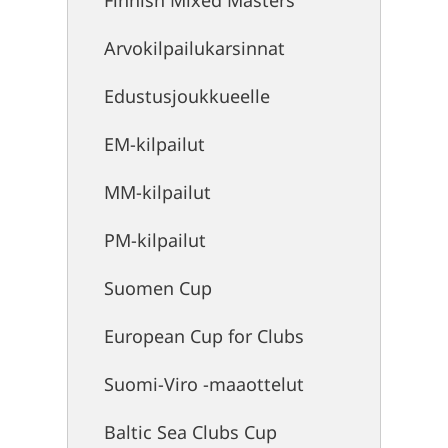
Finnish Mixed Masters
Arvokilpailukarsinnat
Edustusjoukkueelle
EM-kilpailut
MM-kilpailut
PM-kilpailut
Suomen Cup
European Cup for Clubs
Suomi-Viro -maaottelut
Baltic Sea Clubs Cup