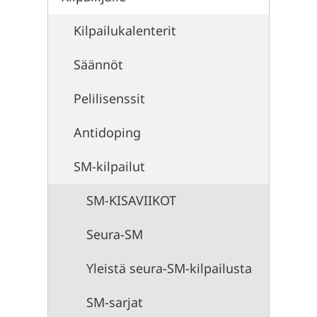
Kilpailukalenterit
Säännöt
Pelilisenssit
Antidoping
SM-kilpailut
SM-KISAVIIKOT
Seura-SM
Yleistä seura-SM-kilpailusta
SM-sarjat