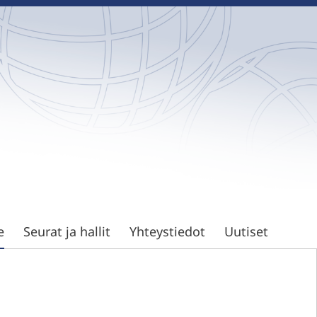
e
Seurat ja hallit
Yhteystiedot
Uutiset