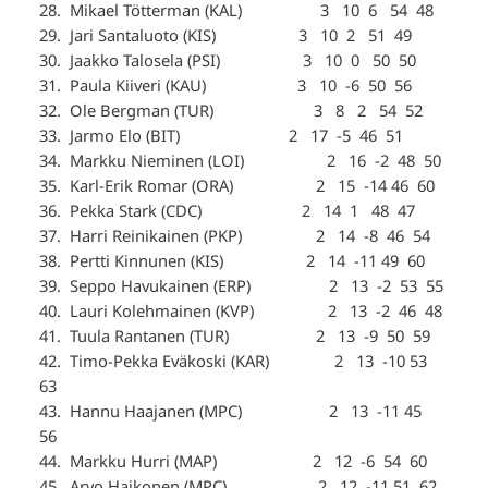
28. Mikael Tötterman (KAL) 3 10 6 54 48
29. Jari Santaluoto (KIS) 3 10 2 51 49
30. Jaakko Talosela (PSI) 3 10 0 50 50
31. Paula Kiiveri (KAU) 3 10 -6 50 56
32. Ole Bergman (TUR) 3 8 2 54 52
33. Jarmo Elo (BIT) 2 17 -5 46 51
34. Markku Nieminen (LOI) 2 16 -2 48 50
35. Karl-Erik Romar (ORA) 2 15 -14 46 60
36. Pekka Stark (CDC) 2 14 1 48 47
37. Harri Reinikainen (PKP) 2 14 -8 46 54
38. Pertti Kinnunen (KIS) 2 14 -11 49 60
39. Seppo Havukainen (ERP) 2 13 -2 53 55
40. Lauri Kolehmainen (KVP) 2 13 -2 46 48
41. Tuula Rantanen (TUR) 2 13 -9 50 59
42. Timo-Pekka Eväkoski (KAR) 2 13 -10 53
63
43. Hannu Haajanen (MPC) 2 13 -11 45
56
44. Markku Hurri (MAP) 2 12 -6 54 60
45. Arvo Haikonen (MPC) 2 12 -11 51 62