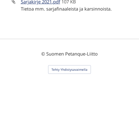
Sarjakirje 2021.pdf
107 KB
Tietoa mm. sarjafinaaleista ja karsinnoista.
©
Suomen Petanque-Liitto
Tehty Yhdistysavaimella