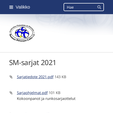
Siirry
Haku
Valikko
sivun
Hae
sisältöön
Suomen Petanque-Liitto
SM-sarjat 2021
Sarjatiedote 2021.pdf
143 KB
Sarjaohjelmat.pdf
101 KB
Kokoonpanot ja runkosarjaottelut