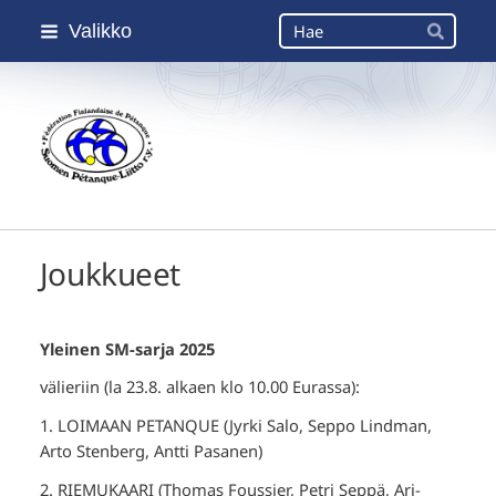
Siirry
Haku
Valikko
sivun
Hae
sisältöön
Suomen Petanque-Liitto
Joukkueet
Yleinen SM-sarja 2025
välieriin (la 23.8. alkaen klo 10.00 Eurassa):
1. LOIMAAN PETANQUE (Jyrki Salo, Seppo Lindman,
Arto Stenberg, Antti Pasanen)
2. RIEMUKAARI (Thomas Foussier, Petri Seppä, Ari-