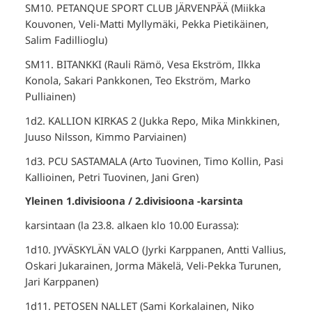
SM10. PETANQUE SPORT CLUB JÄRVENPÄÄ (Miikka
Kouvonen, Veli-Matti Myllymäki, Pekka Pietikäinen,
Salim Fadillioglu)
SM11. BITANKKI (Rauli Rämö, Vesa Ekström, Ilkka
Konola, Sakari Pankkonen, Teo Ekström, Marko
Pulliainen)
1d2. KALLION KIRKAS 2 (Jukka Repo, Mika Minkkinen,
Juuso Nilsson, Kimmo Parviainen)
1d3. PCU SASTAMALA (Arto Tuovinen, Timo Kollin, Pasi
Kallioinen, Petri Tuovinen, Jani Gren)
Yleinen 1.divisioona / 2.divisioona -karsinta
karsintaan (la 23.8. alkaen klo 10.00 Eurassa):
1d10. JYVÄSKYLÄN VALO (Jyrki Karppanen, Antti Vallius,
Oskari Jukarainen, Jorma Mäkelä, Veli-Pekka Turunen,
Jari Karppanen)
1d11. PETOSEN NALLET (Sami Korkalainen, Niko