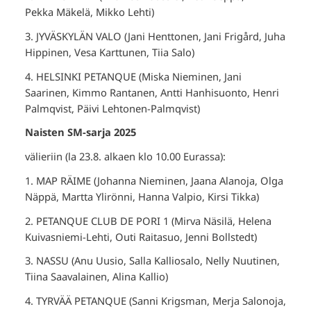
Pekka Mäkelä, Mikko Lehti)
3. JYVÄSKYLÄN VALO (Jani Henttonen, Jani Frigård, Juha
Hippinen, Vesa Karttunen, Tiia Salo)
4. HELSINKI PETANQUE (Miska Nieminen, Jani
Saarinen, Kimmo Rantanen, Antti Hanhisuonto, Henri
Palmqvist, Päivi Lehtonen-Palmqvist)
Naisten SM-sarja 2025
välieriin (la 23.8. alkaen klo 10.00 Eurassa):
1. MAP RÄIME (Johanna Nieminen, Jaana Alanoja, Olga
Näppä, Martta Ylirönni, Hanna Valpio, Kirsi Tikka)
2. PETANQUE CLUB DE PORI 1 (Mirva Näsilä, Helena
Kuivasniemi-Lehti, Outi Raitasuo, Jenni Bollstedt)
3. NASSU (Anu Uusio, Salla Kalliosalo, Nelly Nuutinen,
Tiina Saavalainen, Alina Kallio)
4. TYRVÄÄ PETANQUE (Sanni Krigsman, Merja Salonoja,