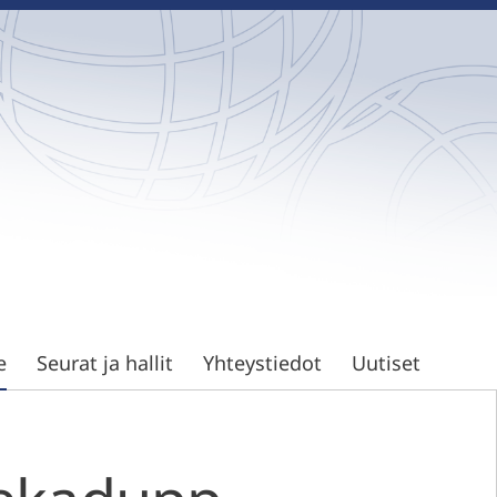
e
Seurat ja hallit
Yhteystiedot
Uutiset