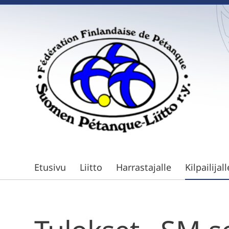
Siirry
sivun
sisältöön
Suomen Petanque-Liitto
Etusivu
Liitto
Harrastajalle
Kilpailijall