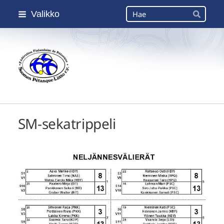
Siirry
Haku
Valikko
sivun
Hae
sisältöön
Suomen Petanque-Liitto
SM-sekatrippeli