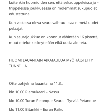
kuitenkin huomioiden sen, että sekaduppeleissa ja –
trippeleissä joukkueessa on molemmat sukupuolet
edustettuna.
Kun vastassa oleva seura vaihtuu - saa nimetä uudet
pelaajat.
Kun seurajoukkue on koonnut vähintään 16 pistettä,
muut ottelut keskeytetään eikä uusia aloiteta.
HUOM! LAUANTAIN AIKATAULUA MYÖHÄISTETTY
TUNNILLA.
Otteluohjelma lauantaina 11.3.:
klo 10.00 Riemukaari – Nassu
klo 10.00 Turun Petanque-Seura – Tyrvää Petanque
klo 11.00 Bitankki – Euran Raiku