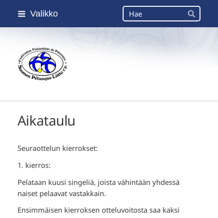
Siirry
Haku
Valikko
sivun
Hae
sisältöön
Suomen Petanque-Liitto
Aikataulu
Seuraottelun kierrokset:
1. kierros:
Pelataan kuusi singeliä, joista vähintään yhdessä
naiset pelaavat vastakkain.
Ensimmäisen kierroksen otteluvoitosta saa kaksi