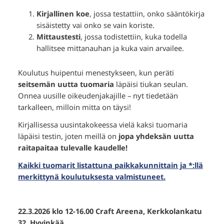
Kirjallinen koe
, jossa testattiin, onko sääntökirja
sisäistetty vai onko se vain koriste.
Mittaustesti
, jossa todistettiin, kuka todella
hallitsee mittanauhan ja kuka vain arvailee.
Koulutus huipentui menestykseen, kun peräti
seitsemän uutta tuomaria
läpäisi tiukan seulan.
Onnea uusille oikeudenjakajille – nyt tiedetään
tarkalleen, milloin mitta on täysi!
Kirjallisessa uusintakokeessa vielä kaksi tuomaria
läpäisi testin, joten meillä on
jopa yhdeksän uutta
raitapaitaa tulevalle kaudelle!
Kaikki tuomarit listattuna paikkakunnittain ja *:llä
merkittynä koulutuksesta valmistuneet.
22.3.2026 klo 12-16.00 Craft Areena, Kerkkolankatu
32, Hyvinkää