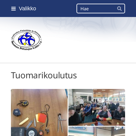
Siirry
Haku
Valikko
sivun
Hae
sisältöön
Suomen Petanque-Liitto
Tuomarikoulutus