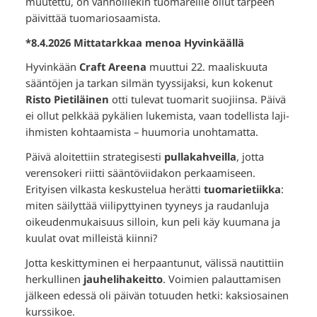
muutettu, on vanhoillekin tuomareille ollut tarpeen
päivittää tuomariosaamista.
*8.4.2026 Mittatarkkaa menoa Hyvinkäällä
Hyvinkään
Craft Areena
muuttui 22. maaliskuuta
sääntöjen ja tarkan silmän tyyssijaksi, kun kokenut
Risto Pietiläinen
otti tulevat tuomarit suojiinsa. Päivä
ei ollut pelkkää pykälien lukemista, vaan todellista laji-
ihmisten kohtaamista – huumoria unohtamatta.
Päivä aloitettiin strategisesti
pullakahveilla
, jotta
verensokeri riitti sääntöviidakon perkaamiseen.
Erityisen vilkasta keskustelua herätti
tuomarietiikka
:
miten säilyttää viilipyttyinen tyyneys ja raudanluja
oikeudenmukaisuus silloin, kun peli käy kuumana ja
kuulat ovat milleistä kiinni?
Jotta keskittyminen ei herpaantunut, välissä nautittiin
herkullinen
jauhelihakeitto
. Voimien palauttamisen
jälkeen edessä oli päivän totuuden hetki: kaksiosainen
kurssikoe.