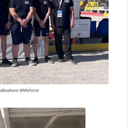
oukkuekuva @Mallorca