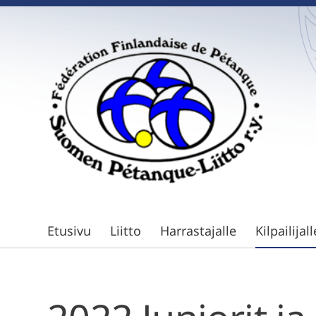
Siirry
sivun
sisältöön
Suomen Petanque-Liitto
Etusivu
Liitto
Harrastajalle
Kilpailijall