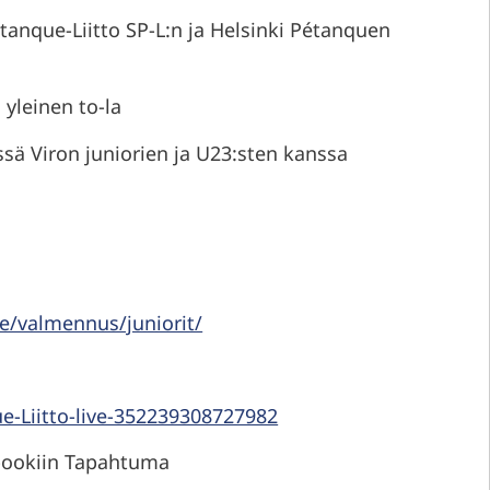
tanque-Liitto SP-L:n ja Helsinki Pétanquen
 yleinen to-la
sä Viron juniorien ja U23:sten kanssa
le/valmennus/juniorit/
-Liitto-live-352239308727982
ebookiin Tapahtuma