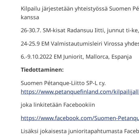
Kilpailu järjestetään yhteistyössä Suomen Pé
kanssa
26-30.7. SM-kisat Radansuu Iitti, junnut ti-ke,
24-25.9 EM Valmistautumisleiri Virossa yhdes
6.-9.10.2022 EM Juniorit, Mallorca, Espanja
Tiedottaminen:
Suomen Pétanque-Liitto SP-L r.y.
https://www.petanquefinland.com/kilpailijal
joka linkitetään Facebookiin
https://www.facebook.com/Suomen-Petanque
Lisäksi jokaisesta junioritapahtumasta Fac