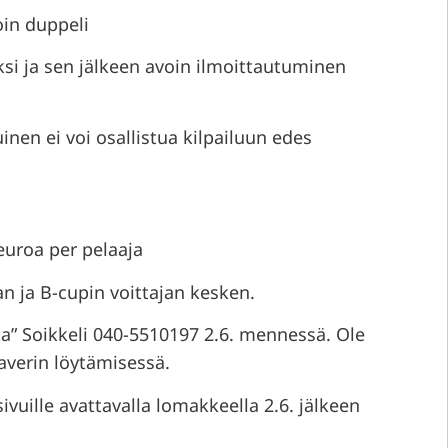
oin duppeli
iksi ja sen jälkeen avoin ilmoittautuminen
uinen ei voi osallistua kilpailuun edes
euroa per pelaaja
n ja B-cupin voittajan kesken.
ta” Soikkeli 040-5510197 2.6. mennessä. Ole
kaverin löytämisessä.
ivuille avattavalla lomakkeella 2.6. jälkeen