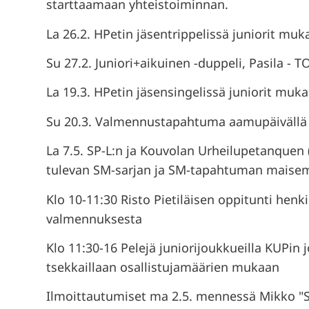
starttaamaan yhteistoiminnan.
La 26.2. HPetin jäsentrippelissä juniorit m
Su 27.2. Juniori+aikuinen -duppeli, Pasila -
La 19.3. HPetin jäsensingelissä juniorit mu
Su 20.3. Valmennustapahtuma aamupäivällä ja
La 7.5. SP-L:n ja Kouvolan Urheilupetanquen 
tulevan SM-sarjan ja SM-tapahtuman maisemis
Klo 10-11:30 Risto Pietiläisen oppitunti hen
valmennuksesta
Klo 11:30-16 Pelejä juniorijoukkueilla KUPin 
tsekkaillaan osallistujamäärien mukaan
Ilmoittautumiset ma 2.5. mennessä Mikko "S