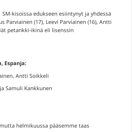
M-kisoissa edukseen esiintynyt ja yhdessä
 Parviainen (17), Leevi Parviainen (16), Antti
iät petankki-ikinä eli lisenssin
, Espanja:
inen, Antti Soikkeli
aja Samuli Kankkunen
, mutta helmikuussa pääsemme taas