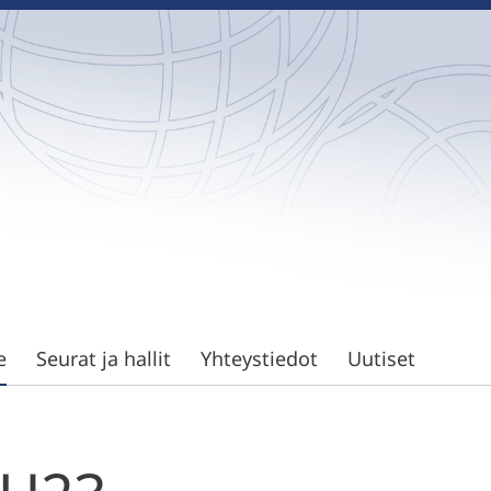
e
Seurat ja hallit
Yhteystiedot
Uutiset