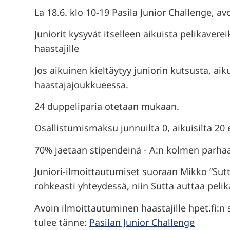
La 18.6. klo 10-19 Pasila Junior Challenge, av
Juniorit kysyvät itselleen aikuista pelikavere
haastajille
Jos aikuinen kieltäytyy juniorin kutsusta, aik
haastajajoukkueessa.
24 duppeliparia otetaan mukaan.
Osallistumismaksu junnuilta 0, aikuisilta 20 
70% jaetaan stipendeinä - A:n kolmen parhaa
Juniori-ilmoittautumiset suoraan Mikko ”Sut
rohkeasti yhteydessä, niin Sutta auttaa peli
Avoin ilmoittautuminen haastajille hpet.fi:n s
tulee tänne:
Pasilan Junior Challenge