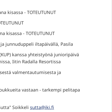
ukana kisassa - TOTEUTUNUT
 TOTEUTUNUT
kana kisassa - TOTEUTUNUT
 junnuduppeli iltapäivällä, Pasila
(KUP) kanssa yhteistyönä junioripäivä
sa, Iitin Radalla Resortissa
kisestä valmentautumisesta ja
joukkueita vastaan - tarkempi pelitapa
utta" Soikkeli
sutta@iki.fi