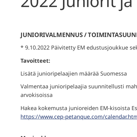
2022 Juniorit j
JUNIORIVALMENNUS / TOIMINTASUUNNI
* 9.10.2022 Päivitetty EM edustusjoukkue s
Tavoitteet:
Lisätä junioripelaajien määrää Suomessa
Valmentaa junioripelaajia suunnitellusti m
arvokisoissa
Hakea kokemusta junioreiden EM-kisoista Es
https://www.cep-petanque.com/calendar.ht