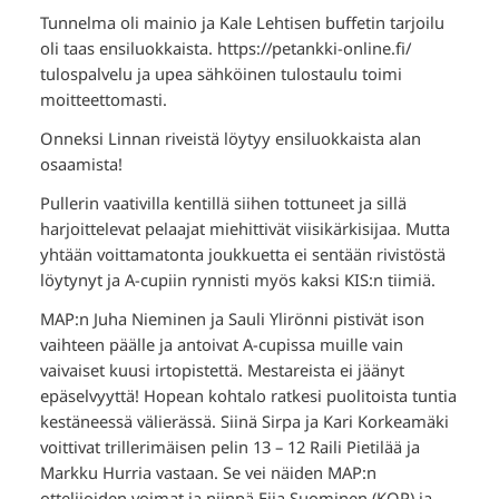
Tunnelma oli mainio ja Kale Lehtisen buffetin tarjoilu
oli taas ensiluokkaista. https://petankki-online.fi/
tulospalvelu ja upea sähköinen tulostaulu toimi
moitteettomasti.
Onneksi Linnan riveistä löytyy ensiluokkaista alan
osaamista!
Pullerin vaativilla kentillä siihen tottuneet ja sillä
harjoittelevat pelaajat miehittivät viisikärkisijaa. Mutta
yhtään voittamatonta joukkuetta ei sentään rivistöstä
löytynyt ja A-cupiin rynnisti myös kaksi KIS:n tiimiä.
MAP:n Juha Nieminen ja Sauli Ylirönni pistivät ison
vaihteen päälle ja antoivat A-cupissa muille vain
vaivaiset kuusi irtopistettä. Mestareista ei jäänyt
epäselvyyttä! Hopean kohtalo ratkesi puolitoista tuntia
kestäneessä välierässä. Siinä Sirpa ja Kari Korkeamäki
voittivat trillerimäisen pelin 13 – 12 Raili Pietilää ja
Markku Hurria vastaan. Se vei näiden MAP:n
ottelijoiden voimat ja niinpä Eija Suominen (KOP) ja