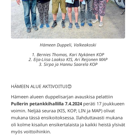
Hämeen Duppeli, Valkeakoski
1. Bernies Thomas, Kari Nykänen KOP
2. Eija-Liisa Laakso KIS, Ari Reijonen MAP
3. Sirpa ja Hannu Saarela KOP
HÄMEEN ALUE AKTIVOITUI😍
Hämeen alueen duppelisarjan avauskisa pelattiin
Pullerin petankkihallilla 7.4.2024
peräti 17 joukkueen
voimin. Neljää seuraa (KIS, KOP, LIN ja MAP) olivat
mukana tässä ensikoitoksessa. Ilahduttavasti mukana
oli kolme kisailun ensikertalaista ja kaikki heistä ylsivät
myös voittoihinkin.