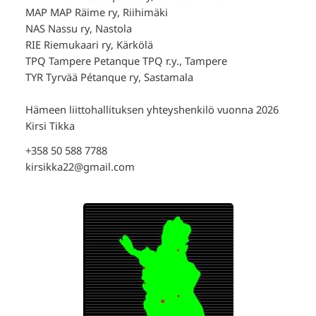
MAP MAP Räime ry, Riihimäki
NAS Nassu ry, Nastola
RIE Riemukaari ry, Kärkölä
TPQ Tampere Petanque TPQ r.y., Tampere
TYR Tyrvää Pétanque ry, Sastamala
Hämeen liittohallituksen yhteyshenkilö vuonna 2026
Kirsi Tikka
+358 50 588 7788
kirsikka22@gmail.com