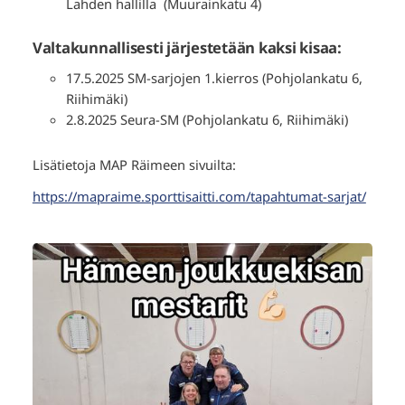
Lahden hallilla (Muurainkatu 4)
Valtakunnallisesti järjestetään kaksi kisaa:
17.5.2025 SM-sarjojen 1.kierros (Pohjolankatu 6,
Riihimäki)
2.8.2025 Seura-SM (Pohjolankatu 6, Riihimäki)
Lisätietoja MAP Räimeen sivuilta:
https://mapraime.sporttisaitti.com/tapahtumat-sarjat/