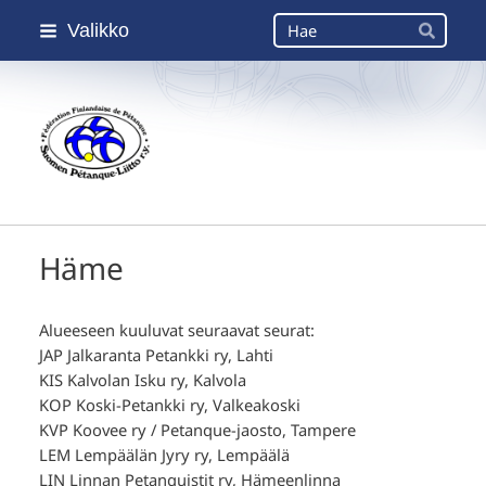
Siirry
Haku
Valikko
sivun
Hae
sisältöön
Suomen Petanque-Liitto
Häme
Alueeseen kuuluvat seuraavat seurat:
JAP Jalkaranta Petankki ry, Lahti
KIS Kalvolan Isku ry, Kalvola
KOP Koski-Petankki ry, Valkeakoski
KVP Koovee ry / Petanque-jaosto, Tampere
LEM Lempäälän Jyry ry, Lempäälä
LIN Linnan Petanquistit ry, Hämeenlinna