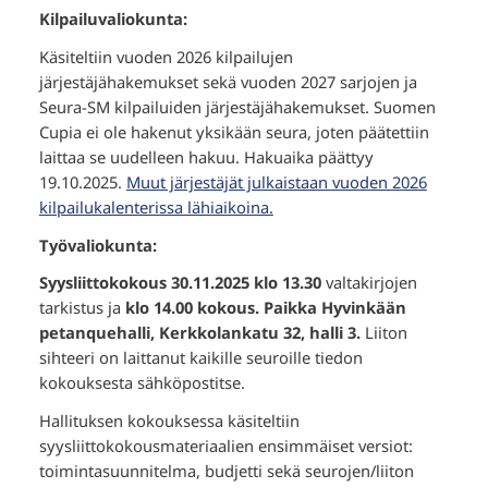
Kilpailuvaliokunta:
Käsiteltiin vuoden 2026 kilpailujen
järjestäjähakemukset sekä vuoden 2027 sarjojen ja
Seura-SM kilpailuiden järjestäjähakemukset. Suomen
Cupia ei ole hakenut yksikään seura, joten päätettiin
laittaa se uudelleen hakuu. Hakuaika päättyy
19.10.2025.
Muut järjestäjät julkaistaan vuoden 2026
kilpailukalenterissa lähiaikoina.
Työvaliokunta:
Syysliittokokous 30.11.2025 klo 13.30
valtakirjojen
tarkistus ja
klo 14.00 kokous. Paikka Hyvinkään
petanquehalli, Kerkkolankatu 32, halli 3.
Liiton
sihteeri on laittanut kaikille seuroille tiedon
kokouksesta sähköpostitse.
Hallituksen kokouksessa käsiteltiin
syysliittokokousmateriaalien ensimmäiset versiot:
toimintasuunnitelma, budjetti sekä seurojen/liiton