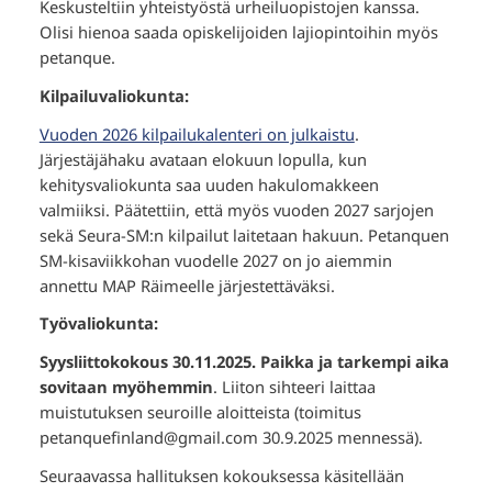
Keskusteltiin yhteistyöstä urheiluopistojen kanssa.
Olisi hienoa saada opiskelijoiden lajiopintoihin myös
petanque.
Kilpailuvaliokunta:
Vuoden 2026 kilpailukalenteri on julkaistu
.
Järjestäjähaku avataan elokuun lopulla, kun
kehitysvaliokunta saa uuden hakulomakkeen
valmiiksi. Päätettiin, että myös vuoden 2027 sarjojen
sekä Seura-SM:n kilpailut laitetaan hakuun. Petanquen
SM-kisaviikkohan vuodelle 2027 on jo aiemmin
annettu MAP Räimeelle järjestettäväksi.
Työvaliokunta:
Syysliittokokous 30.11.2025. Paikka ja tarkempi aika
sovitaan myöhemmin
. Liiton sihteeri laittaa
muistutuksen seuroille aloitteista (toimitus
petanquefinland@gmail.com 30.9.2025 mennessä).
Seuraavassa hallituksen kokouksessa käsitellään