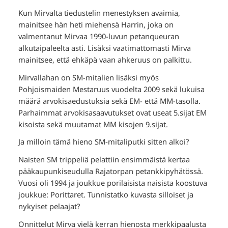
Kun Mirvalta tiedustelin menestyksen avaimia,
mainitsee hän heti miehensä Harrin, joka on
valmentanut Mirvaa 1990-luvun petanqueuran
alkutaipaleelta asti. Lisäksi vaatimattomasti Mirva
mainitsee, että ehkäpä vaan ahkeruus on palkittu.
Mirvallahan on SM-mitalien lisäksi myös
Pohjoismaiden Mestaruus vuodelta 2009 sekä lukuisa
määrä arvokisaedustuksia sekä EM- että MM-tasolla.
Parhaimmat arvokisasaavutukset ovat useat 5.sijat EM
kisoista sekä muutamat MM kisojen 9.sijat.
Ja milloin tämä hieno SM-mitaliputki sitten alkoi?
Naisten SM trippeliä pelattiin ensimmäistä kertaa
pääkaupunkiseudulla Rajatorpan petankkipyhätössä.
Vuosi oli 1994 ja joukkue porilaisista naisista koostuva
joukkue: Porittaret. Tunnistatko kuvasta silloiset ja
nykyiset pelaajat?
Onnittelut Mirva vielä kerran hienosta merkkipaalusta