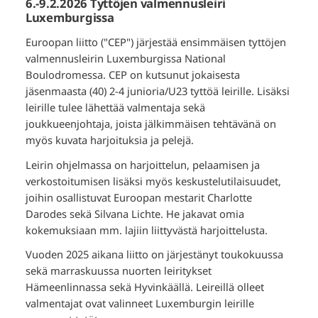
6.-9.2.2026 Tyttöjen valmennusleiri
Luxemburgissa
Euroopan liitto ("CEP") järjestää ensimmäisen tyttöjen
valmennusleirin Luxemburgissa National
Boulodromessa. CEP on kutsunut jokaisesta
jäsenmaasta (40) 2-4 junioria/U23 tyttöä leirille. Lisäksi
leirille tulee lähettää valmentaja sekä
joukkueenjohtaja, joista jälkimmäisen tehtävänä on
myös kuvata harjoituksia ja pelejä.
Leirin ohjelmassa on harjoittelun, pelaamisen ja
verkostoitumisen lisäksi myös keskustelutilaisuudet,
joihin osallistuvat Euroopan mestarit Charlotte
Darodes sekä Silvana Lichte. He jakavat omia
kokemuksiaan mm. lajiin liittyvästä harjoittelusta.
Vuoden 2025 aikana liitto on järjestänyt toukokuussa
sekä marraskuussa nuorten leiritykset
Hämeenlinnassa sekä Hyvinkäällä. Leireillä olleet
valmentajat ovat valinneet Luxemburgin leirille