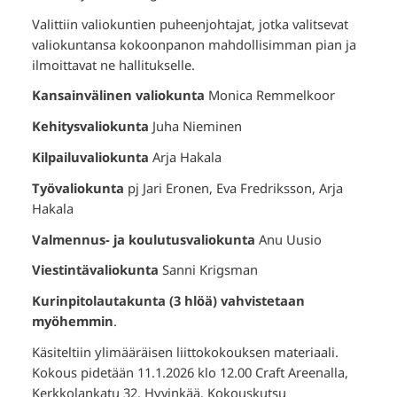
Valittiin valiokuntien puheenjohtajat, jotka valitsevat
valiokuntansa kokoonpanon mahdollisimman pian ja
ilmoittavat ne hallitukselle.
Kansainvälinen valiokunta
Monica Remmelkoor
Kehitysvaliokunta
Juha Nieminen
Kilpailuvaliokunta
Arja Hakala
Työvaliokunta
pj Jari Eronen, Eva Fredriksson, Arja
Hakala
Valmennus- ja koulutusvaliokunta
Anu Uusio
Viestintävaliokunta
Sanni Krigsman
Kurinpitolautakunta (3 hlöä) vahvistetaan
myöhemmin
.
Käsiteltiin ylimääräisen liittokokouksen materiaali.
Kokous pidetään 11.1.2026 klo 12.00 Craft Areenalla,
Kerkkolankatu 32, Hyvinkää. Kokouskutsu