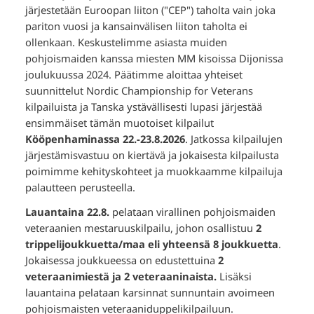
järjestetään Euroopan liiton ("CEP") taholta vain joka
pariton vuosi ja kansainvälisen liiton taholta ei
ollenkaan. Keskustelimme asiasta muiden
pohjoismaiden kanssa miesten MM kisoissa Dijonissa
joulukuussa 2024. Päätimme aloittaa yhteiset
suunnittelut Nordic Championship for Veterans
kilpailuista ja Tanska ystävällisesti lupasi järjestää
ensimmäiset tämän muotoiset kilpailut
Kööpenhaminassa 22.-23.8.2026
. Jatkossa kilpailujen
järjestämisvastuu on kiertävä ja jokaisesta kilpailusta
poimimme kehityskohteet ja muokkaamme kilpailuja
palautteen perusteella.
Lauantaina 22.8.
pelataan virallinen pohjoismaiden
veteraanien mestaruuskilpailu, johon osallistuu
2
trippelijoukkuetta/maa eli yhteensä 8 joukkuetta
.
Jokaisessa joukkueessa on edustettuina
2
veteraanimiestä ja 2 veteraaninaista.
Lisäksi
lauantaina pelataan karsinnat sunnuntain avoimeen
pohjoismaisten veteraaniduppelikilpailuun.