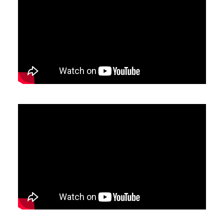
YouTube-videon näyttäminen ei onnistunut.
Tarkista selaimen yksityisyysasetukset.
YouTube-videon näyttäminen ei onnistunut.
Tarkista selaimen yksityisyysasetukset.