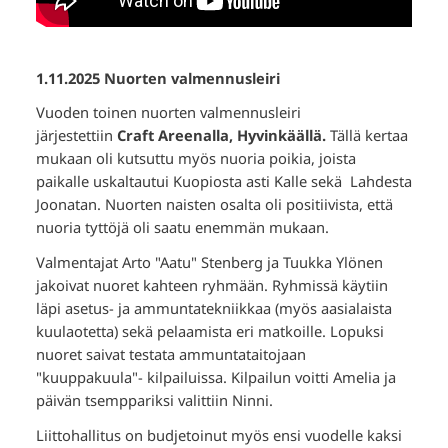
1.11.2025 Nuorten valmennusleiri
Vuoden toinen nuorten valmennusleiri
järjestettiin
Craft Areenalla, Hyvinkäällä.
Tällä kertaa
mukaan oli kutsuttu myös nuoria poikia, joista
paikalle uskaltautui Kuopiosta asti Kalle sekä Lahdesta
Joonatan. Nuorten naisten osalta oli positiivista, että
nuoria tyttöjä oli saatu enemmän mukaan.
Valmentajat Arto "Aatu" Stenberg ja Tuukka Ylönen
jakoivat nuoret kahteen ryhmään. Ryhmissä käytiin
läpi asetus- ja ammuntatekniikkaa (myös aasialaista
kuulaotetta) sekä pelaamista eri matkoille. Lopuksi
nuoret saivat testata ammuntataitojaan
"kuuppakuula"- kilpailuissa. Kilpailun voitti Amelia ja
päivän tsemppariksi valittiin Ninni.
Liittohallitus on budjetoinut myös ensi vuodelle kaksi