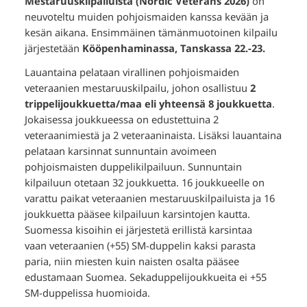
Mestaruuskilpailuista (Nordic Veterans 2026)
on
neuvoteltu muiden pohjoismaiden kanssa kevään ja
kesän aikana. Ensimmäinen tämänmuotoinen kilpailu
järjestetään
Kööpenhaminassa, Tanskassa 22.-23.
Lauantaina pelataan virallinen pohjoismaiden
veteraanien mestaruuskilpailu, johon osallistuu
2
trippelijoukkuetta/maa eli yhteensä 8 joukkuetta
.
Jokaisessa joukkueessa on edustettuina 2
veteraanimiestä ja 2 veteraaninaista. Lisäksi lauantaina
pelataan karsinnat sunnuntain avoimeen
pohjoismaisten duppelikilpailuun. Sunnuntain
kilpailuun otetaan 32 joukkuetta. 16 joukkueelle on
varattu paikat veteraanien mestaruuskilpailuista ja 16
joukkuetta pääsee kilpailuun karsintojen kautta.
Suomessa kisoihin ei järjestetä erillistä karsintaa
vaan veteraanien (+55) SM-duppelin kaksi parasta
paria, niin miesten kuin naisten osalta pääsee
edustamaan Suomea. Sekaduppelijoukkueita ei +55
SM-duppelissa huomioida.