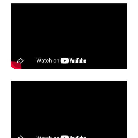
YouTube-videon näyttäminen ei onnistunut.
Tarkista selaimen yksityisyysasetukset.
YouTube-videon näyttäminen ei onnistunut.
Tarkista selaimen yksityisyysasetukset.