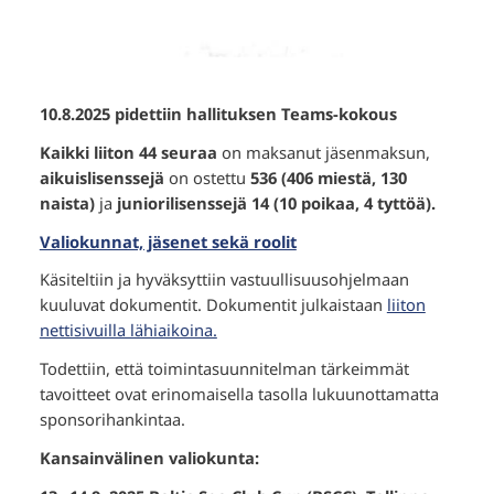
10.8.2025 pidettiin hallituksen Teams-kokous
Kaikki liiton 44 seuraa
on maksanut jäsenmaksun,
aikuislisenssejä
on ostettu
536 (406 miestä, 130
naista)
ja
juniorilisenssejä 14 (10 poikaa, 4 tyttöä).
Valiokunnat, jäsenet sekä roolit
Käsiteltiin ja hyväksyttiin vastuullisuusohjelmaan
kuuluvat dokumentit. Dokumentit julkaistaan
liiton
nettisivuilla lähiaikoina.
Todettiin, että toimintasuunnitelman tärkeimmät
tavoitteet ovat erinomaisella tasolla lukuunottamatta
sponsorihankintaa.
Kansainvälinen valiokunta: