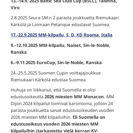
13.–14.9. 2025 Baltic Sea Club Cup (BSCC), Tallinna,
Viro
2.8.2025 Seura-SM:n 2 parasta joukkuetta Riemukaari
Kärkölä ja Loimaan Petanque edustavat Suomea.
17.-22.9.2025 MM-kilpailu, S, D, XD Rooma, Italia
9.–12.10.2025 MM-kilpailu, Naiset, Sin-le-Noble,
Ranska
6.–9.11.2025 EuroCup, Sin-le-Noble, Ranska
24.-25.5.2025 Suomen Cupin voittajajoukkue
Riemukaari Kärkölä edustaa Suomea.
Huhuja on liikkunut, että Suomella ei olisi
edustusoikeutta
2026 miesten MM Monacon
. MM
Dijon 2024 kilpailut toimivat karsintoina, jolloin 24
parasta joukkuetta saivat edustusoikeuden vuoden
2026 miesten MM kilpailuihin.
Eli Suomella on
edustusoikeus vuoden 2026 miesten MM
kilpailuihin (tarkastettu vielä kerran KV-