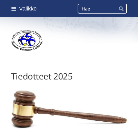
Siirry
Haku
Valikko
sivun
Hae
sisältöön
Suomen Petanque-Liitto
Tiedotteet 2025