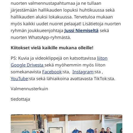
nuorten valmennustapahtumaa ja ne tullaan
järjestämään hallikauden lopuksi huhtikuussa sekä
hallikauden aluksi lokakuussa. Tervetuloa mukaan
myös kaikki uudet nuoret pelaajat! Lisätietoja nuorten
ryhmän joukkueenjohtaja
Jussi Niemiseltä
sekä
nuorten WhatsApp-ryhmästä.
Kiitokset vielä kaikille mukana olleille!
PS: Kuvia ja videoklippejä on katsottavissa
liiton
Google Drivesta
sekä myöhemmin myös liiton
somekanavista
Facebook
:sta,
Instagram
:sta ,
YouTube
:sta sekä lähiaikoina avattavasta TikTok:sta.
Valmennusterkuin
tiedottaja