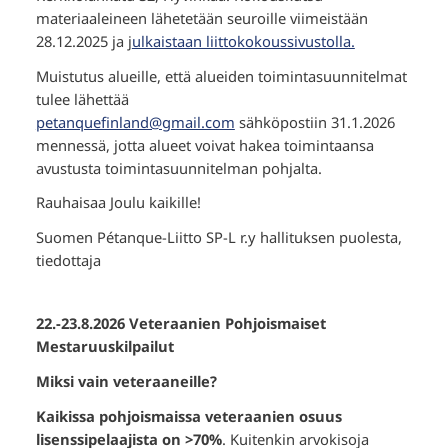
materiaaleineen lähetetään seuroille viimeistään
28.12.2025 ja j
ulkaistaan liittokokoussivustolla.
Muistutus alueille, että alueiden toimintasuunnitelmat
tulee lähettää
petanquefinland@gmail.com
sähköpostiin 31.1.2026
mennessä, jotta alueet voivat hakea toimintaansa
avustusta toimintasuunnitelman pohjalta.
Rauhaisaa Joulu kaikille!
Suomen Pétanque-Liitto SP-L r.y hallituksen puolesta,
tiedottaja
22.-23.8.2026 Veteraanien Pohjoismaiset
Mestaruuskilpailut
Miksi vain veteraaneille?
Kaikissa pohjoismaissa veteraanien osuus
lisenssipelaajista on >70%
. Kuitenkin arvokisoja