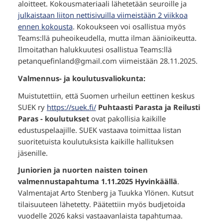
aloitteet. Kokousmateriaali lähetetään seuroille ja
julkaistaan liiton nettisivuilla viimeistään 2 viikkoa
ennen kokousta
. Kokoukseen voi osallistua myös
Teams:llä puheoikeudella, mutta ilman äänioikeutta.
Ilmoitathan halukkuutesi osallistua Teams:llä
petanquefinland@gmail.com viimeistään 28.11.2025.
Valmennus- ja koulutusvaliokunta:
Muistutettiin, että Suomen urheilun eettinen keskus
SUEK ry
https://suek.fi/
Puhtaasti Parasta ja Reilusti
Paras - koulutukset
ovat pakollisia kaikille
edustuspelaajille. SUEK vastaava toimittaa listan
suoritetuista koulutuksista kaikille hallituksen
jäsenille.
Juniorien ja nuorten naisten toinen
valmennustapahtuma 1.11.2025 Hyvinkäällä
.
Valmentajat Arto Stenberg ja Tuukka Ylönen. Kutsut
tilaisuuteen lähetetty. Päätettiin myös budjetoida
vuodelle 2026 kaksi vastaavanlaista tapahtumaa.