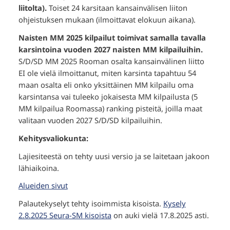
liitolta).
Toiset 24 karsitaan kansainvälisen liiton
ohjeistuksen mukaan (ilmoittavat elokuun aikana).
Naisten MM 2025 kilpailut toimivat samalla tavalla
karsintoina vuoden 2027 naisten MM kilpailuihin.
S/D/SD MM 2025 Rooman osalta kansainvälinen liitto
EI ole vielä ilmoittanut, miten karsinta tapahtuu 54
maan osalta eli onko yksittäinen MM kilpailu oma
karsintansa vai tuleeko jokaisesta MM kilpailusta (5
MM kilpailua Roomassa) ranking pisteitä, joilla maat
valitaan vuoden 2027 S/D/SD kilpailuihin.
Kehitysvaliokunta:
Lajiesiteestä on tehty uusi versio ja se laitetaan jakoon
lähiaikoina.
Alueiden sivut
Palautekyselyt tehty isoimmista kisoista.
Kysely
2.8.2025 Seura-SM kisoista
on auki vielä 17.8.2025 asti.