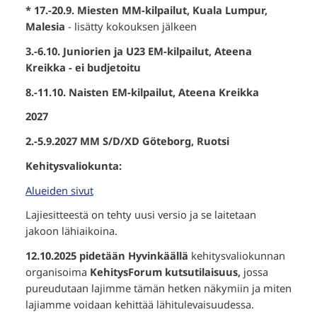
* 17.-20.9. Miesten MM-kilpailut, Kuala Lumpur,
Malesia
- lisätty kokouksen jälkeen
3.-6.10. Juniorien ja U23 EM-kilpailut, Ateena
Kreikka - ei budjetoitu
8.-11.10. Naisten EM-kilpailut, Ateena Kreikka
2027
2.-5.9.2027 MM S/D/XD Göteborg, Ruotsi
Kehitysvaliokunta:
Alueiden sivut
Lajiesitteestä on tehty uusi versio ja se laitetaan
jakoon lähiaikoina.
12.10.2025 pidetään Hyvinkäällä
kehitysvaliokunnan
organisoima
KehitysForum kutsutilaisuus,
jossa
pureudutaan lajimme tämän hetken näkymiin ja miten
lajiamme voidaan kehittää lähitulevaisuudessa.