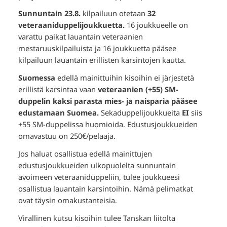
Sunnuntain 23.8.
kilpailuun otetaan
32
veteraaniduppelijoukkuetta.
16 joukkueelle on
varattu paikat lauantain veteraanien
mestaruuskilpailuista ja 16 joukkuetta pääsee
kilpailuun lauantain erillisten karsintojen kautta.
Suomessa
edellä mainittuihin kisoihin ei järjestetä
erillistä karsintaa vaan
veteraanien (+55) SM-
duppelin kaksi parasta mies- ja naisparia pääsee
edustamaan Suomea.
Sekaduppelijoukkueita
EI
siis
+55 SM-duppelissa huomioida. Edustusjoukkueiden
omavastuu on 250€/pelaaja.
Jos haluat osallistua edellä mainittujen
edustusjoukkueiden ulkopuolelta sunnuntain
avoimeen veteraaniduppeliin, tulee joukkueesi
osallistua lauantain karsintoihin. Nämä pelimatkat
ovat täysin omakustanteisia.
Virallinen kutsu kisoihin tulee Tanskan liitolta