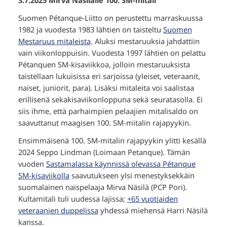
3.7.2025 Mirva Näsilälle 100. SM-mitali
Suomen Pétanque-Liitto on perustettu marraskuussa
1982 ja vuodesta 1983 lähtien on taisteltu
Suomen
Mestaruus mitaleista
. Aluksi mestaruuksia jahdattiin
vain viikonloppuisin. Vuodesta 1997 lähtien on pelattu
Pétanquen SM-kisaviikkoa, jolloin mestaruuksista
taistellaan lukuisissa eri sarjoissa (yleiset, veteraanit,
naiset, juniorit, para). Lisäksi mitaleita voi saalistaa
erillisenä sekakisaviikonloppuna sekä seuratasolla. Ei
siis ihme, että parhaimpien pelaajien mitalisaldo on
saavuttanut maagisen 100. SM-mitalin rajapyykin.
Ensimmäisenä 100. SM-mitalin rajapyykin ylitti kesällä
2024 Seppo Lindman (Loimaan Petanque). Tämän
vuoden
Sastamalassa käynnissä olevassa Pétanque
SM-kisaviikolla
saavutukseen ylsi menestyksekkäin
suomalainen naispelaaja Mirva Näsilä (PCP Pori).
Kultamitali tuli uudessa lajissa;
+65 vuotiaiden
veteraanien duppelissa
yhdessä miehensä Harri Näsilä
kanssa.