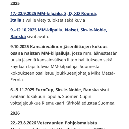
2025
17.-22.9.2025 MM-kilpailu, S, D, XD Rooma,
Italia
sivuille viety tulokset sekä kuvia
9.–12.10.2025 MM-kilpailu, Naiset, Sin-le-Noble,
Ranska
sivut avattu
9.10.2025 Kansainvälinen jäsenliittojen kokous
osana naisten MM-kilpailuja
, jossa mm. äänestetään
uusia jäseniä kansainvälisen liiton hallitukseen sekä
käydään läpi tulevia MM-kilpailuja. Suomesta
kokoukseen osallistuu joukkueenjohtaja Mika Metsä-
Eerola.
6.–9.11.2025 EuroCup, Sin-le-Noble, Ranska
sivut
avataan lokakuun lopulla
.
Suomen Cupin
voittajajoukkue Riemukaari Kärkölä edustaa Suomea.
2026
22.-23.8.2026 Veteraanien Pohjoismaisista