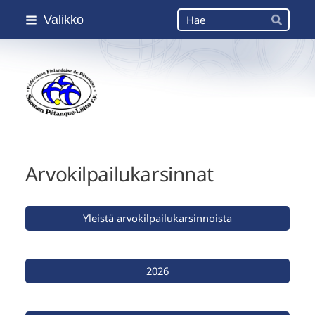
Siirry
Haku
Valikko
sivun
Hae
sisältöön
Suomen Petanque-Liitto
Arvokilpailukarsinnat
Yleistä arvokilpailukarsinnoista
2026