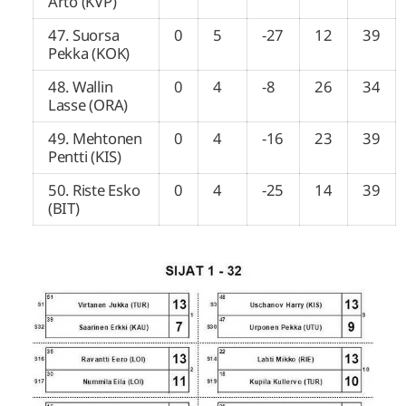
Arto (KVP)
47. Suorsa
0
5
-27
12
39
Pekka (KOK)
48. Wallin
0
4
-8
26
34
Lasse (ORA)
49. Mehtonen
0
4
-16
23
39
Pentti (KIS)
50. Riste Esko
0
4
-25
14
39
(BIT)