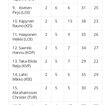
9. Kivinen
2
6
6
31
25
Pirjo (LOI)
10. Käpynen
2
5
15
38
23
Rauno (KIS)
11. Haapanen
2
5
9
35
26
Heikki (LOI)
12. Saarela
2
5
7
34
27
Hannu (KOP)
13. Taka-Eilola
2
5
7
29
22
Reijo (KVP)
14. Lahti
2
5
6
35
29
Mikko (RIE)
15.
2
5
5
30
25
Abrahamsson
Christer (TUR)