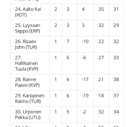
24. Aalto Kai
2
3
4
35
31
(KOT)
25. Lyysaari
2
3
3
32
29
Seppo (ERP)
26. Rizaev
1
7
-10
22
32
John (TUR)
27.
1
6
-6
27
33
Hallikainen
Tuula (KVP)
28. Ranne
1
6
-17
21
38
Paavo (KVP)
29. Karppinen
1
6
-19
18
37
Raimo (TUR)
30. Urponen
1
5
-2
32
34
Pekka (UTU)