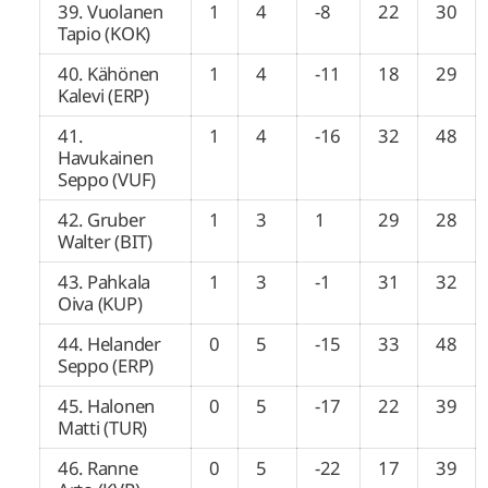
39. Vuolanen
1
4
-8
22
30
Tapio (KOK)
40. Kähönen
1
4
-11
18
29
Kalevi (ERP)
41.
1
4
-16
32
48
Havukainen
Seppo (VUF)
42. Gruber
1
3
1
29
28
Walter (BIT)
43. Pahkala
1
3
-1
31
32
Oiva (KUP)
44. Helander
0
5
-15
33
48
Seppo (ERP)
45. Halonen
0
5
-17
22
39
Matti (TUR)
46. Ranne
0
5
-22
17
39