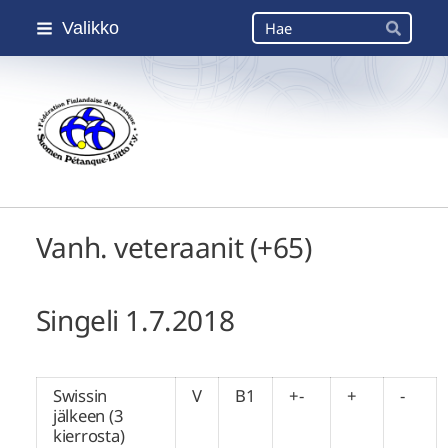
Siirry
Haku
Valikko
sivun
Hae
sisältöön
Suomen Petanque-Liitto
Vanh. veteraanit (+65)
Singeli 1.7.2018
Swissin
V
B1
+-
+
-
jälkeen (3
kierrosta)