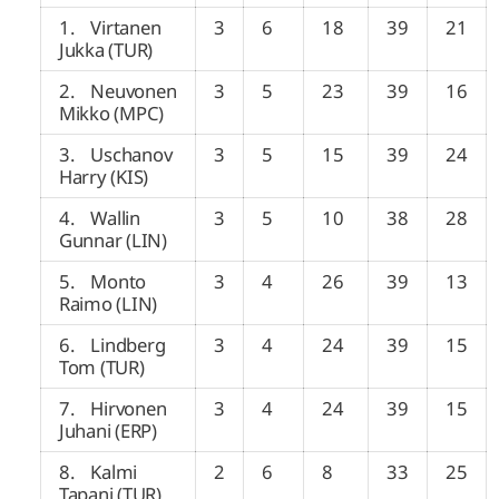
1. Virtanen
3
6
18
39
21
Jukka (TUR)
2. Neuvonen
3
5
23
39
16
Mikko (MPC)
3. Uschanov
3
5
15
39
24
Harry (KIS)
4. Wallin
3
5
10
38
28
Gunnar (LIN)
5. Monto
3
4
26
39
13
Raimo (LIN)
6. Lindberg
3
4
24
39
15
Tom (TUR)
7. Hirvonen
3
4
24
39
15
Juhani (ERP)
8. Kalmi
2
6
8
33
25
Tapani (TUR)