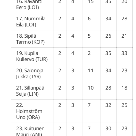
16. Ravantti
2
4
15
35
20
Eero (LOI)
17. Nummila
2
4
6
34
28
Eila (LOI)
18. Sipilä
2
4
5
26
21
Tarmo (KOP)
19. Kupila
2
4
2
35
33
Kullervo (TUR)
20. Salonoja
2
3
11
34
23
Jukka (TYR)
21. Sillanpää
2
3
10
28
18
Seija (LIN)
22.
2
3
7
32
25
Holmström
Uno (ORA)
23. Kuitunen
2
3
7
30
23
Mauri (ANJ)