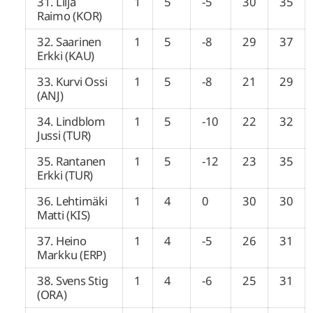
31. Lilja
1
5
-5
30
35
Raimo (KOR)
32. Saarinen
1
5
-8
29
37
Erkki (KAU)
33. Kurvi Ossi
1
5
-8
21
29
(ANJ)
34. Lindblom
1
5
-10
22
32
Jussi (TUR)
35. Rantanen
1
5
-12
23
35
Erkki (TUR)
36. Lehtimäki
1
4
0
30
30
Matti (KIS)
37. Heino
1
4
-5
26
31
Markku (ERP)
38. Svens Stig
1
4
-6
25
31
(ORA)