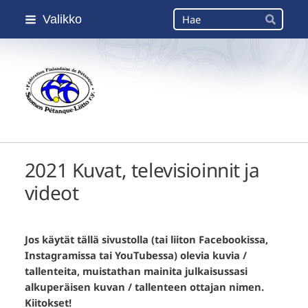
Siirry
Haku
Valikko
sivun
Hae
sisältöön
Suomen Petanque-Liitto
2021 Kuvat, televisioinnit ja
videot
Jos käytät tällä sivustolla (tai liiton Facebookissa,
Instagramissa tai YouTubessa) olevia kuvia /
tallenteita, muistathan mainita julkaisussasi
alkuperäisen kuvan / tallenteen ottajan nimen.
Kiitokset!