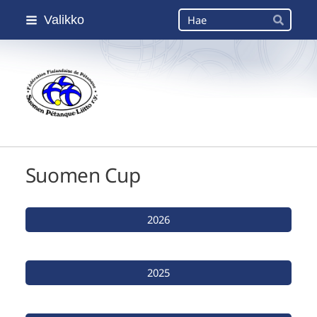
Siirry
Haku
Valikko
sivun
Hae
sisältöön
Suomen Petanque-Liitto
Suomen Cup
2026
2025