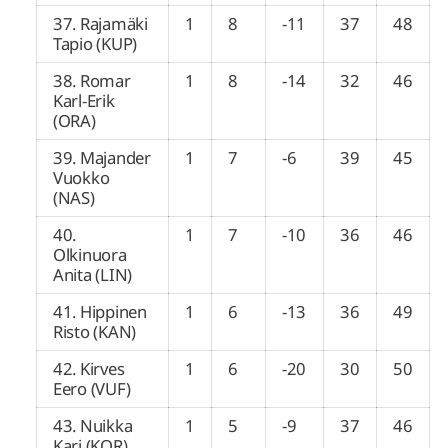
37. Rajamäki
1
8
-11
37
48
Tapio (KUP)
38. Romar
1
8
-14
32
46
Karl-Erik
(ORA)
39. Majander
1
7
-6
39
45
Vuokko
(NAS)
40.
1
7
-10
36
46
Olkinuora
Anita (LIN)
41. Hippinen
1
6
-13
36
49
Risto (KAN)
42. Kirves
1
6
-20
30
50
Eero (VUF)
43. Nuikka
1
5
-9
37
46
Kari (KOR)