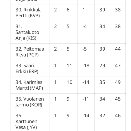
30. Rinkkala
2
6
1
39
38
Pertti (KVP)
31.
2
5
-4
34
38
Santaluoto
Anja (KIS)
32. Peltomaa
2
5
-5
39
44
Ritva (PCP)
33. Saari
1
11
-18
29
47
Erkki (ERP)
34. Karimies
1
10
-14
35
49
Martti (MAP)
35. Vuolanen
1
9
-11
34
45
Jarmo (KOR)
36.
1
9
-14
32
46
Karttunen
Vesa (JYV)