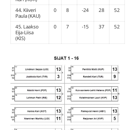
44. Kiiveri
0
8
-24
28
52
Paula (KAU)
45. Laakso
0
7
-15
37
52
Eija-Liisa
(KIS)