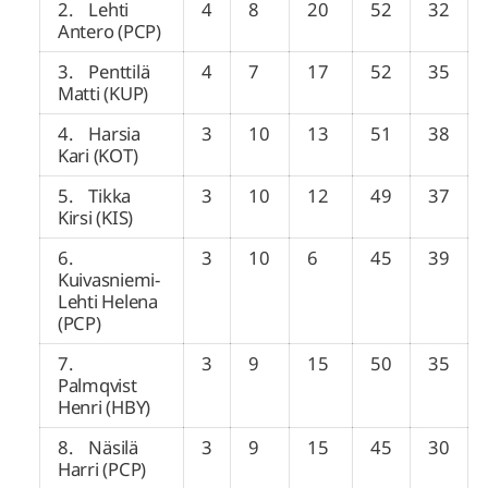
2. Lehti
4
8
20
52
32
Antero (PCP)
3. Penttilä
4
7
17
52
35
Matti (KUP)
4. Harsia
3
10
13
51
38
Kari (KOT)
5. Tikka
3
10
12
49
37
Kirsi (KIS)
6.
3
10
6
45
39
Kuivasniemi-
Lehti Helena
(PCP)
7.
3
9
15
50
35
Palmqvist
Henri (HBY)
8. Näsilä
3
9
15
45
30
Harri (PCP)