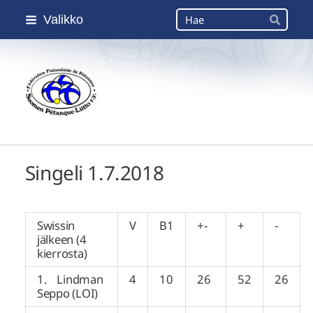
Siirry
Haku
Valikko
sivun
Hae
sisältöön
Suomen Petanque-Liitto
Singeli 1.7.2018
Swissin
V
B1
+-
+
-
jälkeen (4
kierrosta)
1. Lindman
4
10
26
52
26
Seppo (LOI)