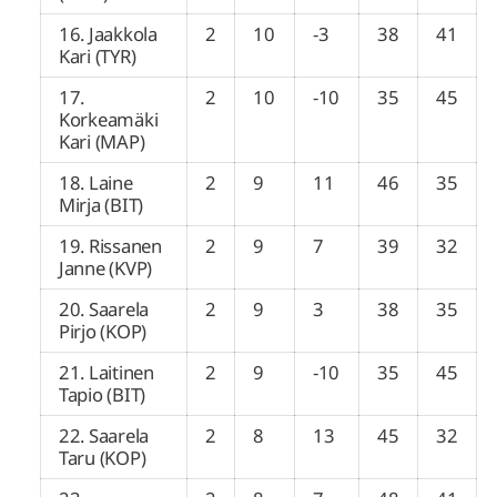
16. Jaakkola
2
10
-3
38
41
Kari (TYR)
17.
2
10
-10
35
45
Korkeamäki
Kari (MAP)
18. Laine
2
9
11
46
35
Mirja (BIT)
19. Rissanen
2
9
7
39
32
Janne (KVP)
20. Saarela
2
9
3
38
35
Pirjo (KOP)
21. Laitinen
2
9
-10
35
45
Tapio (BIT)
22. Saarela
2
8
13
45
32
Taru (KOP)