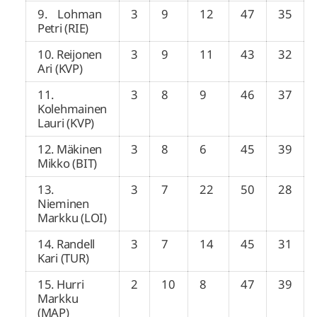
9. Lohman
3
9
12
47
35
Petri (RIE)
10. Reijonen
3
9
11
43
32
Ari (KVP)
11.
3
8
9
46
37
Kolehmainen
Lauri (KVP)
12. Mäkinen
3
8
6
45
39
Mikko (BIT)
13.
3
7
22
50
28
Nieminen
Markku (LOI)
14. Randell
3
7
14
45
31
Kari (TUR)
15. Hurri
2
10
8
47
39
Markku
(MAP)