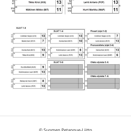
©
Suomen Petanque-Liitto