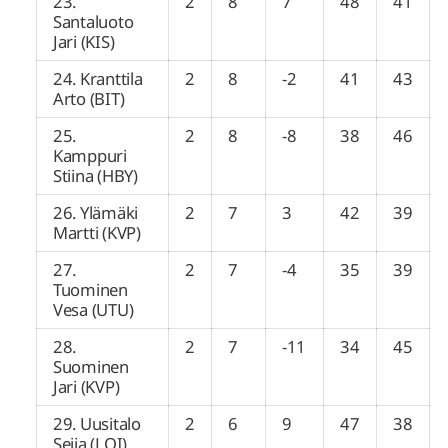
23.
2
8
7
48
41
Santaluoto
Jari (KIS)
24. Kranttila
2
8
-2
41
43
Arto (BIT)
25.
2
8
-8
38
46
Kamppuri
Stiina (HBY)
26. Ylämäki
2
7
3
42
39
Martti (KVP)
27.
2
7
-4
35
39
Tuominen
Vesa (UTU)
28.
2
7
-11
34
45
Suominen
Jari (KVP)
29. Uusitalo
2
6
9
47
38
Seija (LOI)