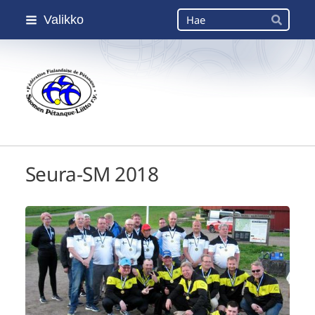
Siirry
Haku
Valikko
sivun
Hae
sisältöön
Suomen Petanque-Liitto
Seura-SM 2018