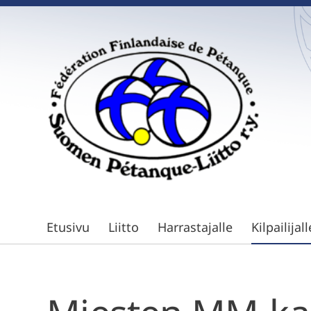
Siirry
sivun
sisältöön
Suomen Petanque-Liitto
Etusivu
Liitto
Harrastajalle
Kilpailijall