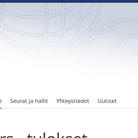
e
Seurat ja hallit
Yhteystiedot
Uutiset