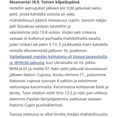
Maanantai 18.9. Toinen kilpailupäivä
Hotellin aamupalan jälkeen klo 9.00 jatkuivat swiss
pelit, joista kahdella voitolla oli vielä
mahdollisuus päästä mestaruus cupiin. Swissin neljäs
peli Slovakiaa vastaan taisteltiin ja
väänsimme siitä 13-8 voiton. Viiden peli Unkaria
vastaan ei kulkenut parhaalla mahdollisella tavalla,
joten Unkari vei pelin 5-13. 3 joukkuetta meni kahdella
voitolla alkuswissistä jatkoon 16. joukkoon.
Valitettavasti meidän kohtalona oli tippua tasavoitoilla
ja -BHN:llä jatkosta
, kun Ukrainalla oli ns. pikku
BHN:iä 61 ja meillä 57. Näin pelit jatkuvat lounastauon
jälkeen Nation Cupissa. Koska olimme 17., pääsimme
Nationas cupissa suoraan 8 sakkiin ja odotimme
vastustajaa karsinnasta. Karsinnassa kohtasivat Eesti ja
Jersey. Tuon ottelun voitti Viro 13-3 ja näin pari viikkoa
aiemmin Pasilan leiriystävämme asettuivat vastaan
Nations Cupin puolivälierissä.
Tuossa ottelussa ei ollut Virolla mitään mahdollisuutta