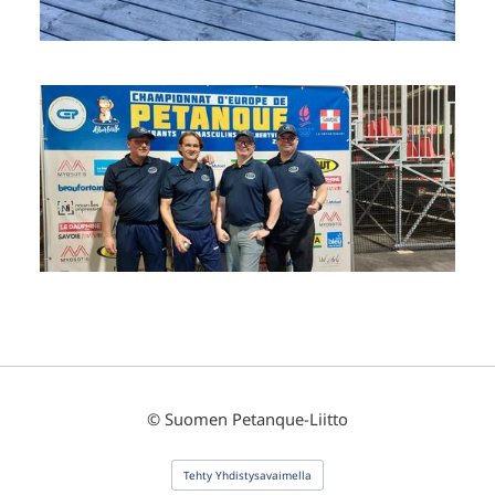
©
Suomen Petanque-Liitto
Tehty Yhdistysavaimella