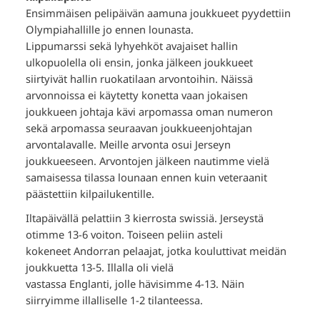
Ensimmäisen pelipäivän aamuna joukkueet pyydettiin
Olympiahallille jo ennen lounasta.
Lippumarssi sekä lyhyehköt avajaiset hallin
ulkopuolella oli ensin, jonka jälkeen joukkueet
siirtyivät hallin ruokatilaan arvontoihin. Näissä
arvonnoissa ei käytetty konetta vaan jokaisen
joukkueen johtaja kävi arpomassa oman numeron
sekä arpomassa seuraavan joukkueenjohtajan
arvontalavalle. Meille arvonta osui Jerseyn
joukkueeseen. Arvontojen jälkeen nautimme vielä
samaisessa tilassa lounaan ennen kuin veteraanit
päästettiin kilpailukentille.
Iltapäivällä pelattiin 3 kierrosta swissiä. Jerseystä
otimme 13-6 voiton. Toiseen peliin asteli
kokeneet Andorran pelaajat, jotka kouluttivat meidän
joukkuetta 13-5. Illalla oli vielä
vastassa Englanti, jolle hävisimme 4-13. Näin
siirryimme illalliselle 1-2 tilanteessa.