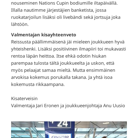
nouseminen Nations Cupin bodiumille iltapäivällä.
Illalla nautimme järjestäjien banketista, jossa
ruokatarjoilun lisäksi oli livebändi sekä jortsuja joka
lähtöön.
Valmentajan kisayhteenveto
Reissusta päällimmäisenä jäi mieleen joukkueen hyvä
yhteishenki. Lisäksi positiivinen ilmapiiri toi mukavasti
rentoa läpän heittoa. Itse ehkä odotin hiukan
parempaa tulosta tältä joukkueelta ja uskon, että
myös pelaajat samaa mieltä. Mutta ensimmäinen
arvokisa kokemus porukalla takana. Ja yhtä isoa
kokemusta rikkaampana.
Kisaterveisin
Valmentaja Jari Eronen ja joukkueenjohtaja Anu Uusio