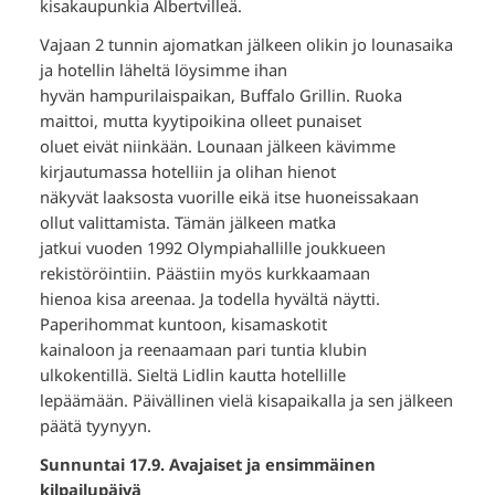
kisakaupunkia Albertvilleä.
Vajaan 2 tunnin ajomatkan jälkeen olikin jo lounasaika
ja hotellin läheltä löysimme ihan
hyvän hampurilaispaikan, Buffalo Grillin. Ruoka
maittoi, mutta kyytipoikina olleet punaiset
oluet eivät niinkään. Lounaan jälkeen kävimme
kirjautumassa hotelliin ja olihan hienot
näkyvät laaksosta vuorille eikä itse huoneissakaan
ollut valittamista. Tämän jälkeen matka
jatkui vuoden 1992 Olympiahallille joukkueen
rekistöröintiin. Päästiin myös kurkkaamaan
hienoa kisa areenaa. Ja todella hyvältä näytti.
Paperihommat kuntoon, kisamaskotit
kainaloon ja reenaamaan pari tuntia klubin
ulkokentillä. Sieltä Lidlin kautta hotellille
lepäämään. Päivällinen vielä kisapaikalla ja sen jälkeen
päätä tyynyyn.
Sunnuntai 17.9. Avajaiset ja ensimmäinen
kilpailupäivä