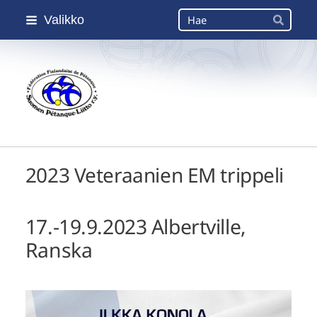
Siirry
Haku
Valikko
sivun
Hae
sisältöön
Suomen Petanque-Liitto
2023 Veteraanien EM trippeli
17.-19.9.2023 Albertville,
Ranska