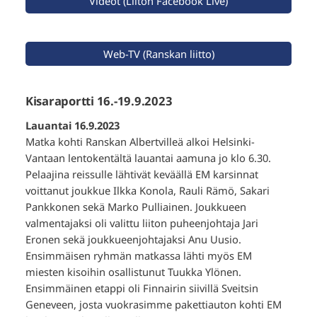
Videot (Liiton Facebook Live)
Web-TV (Ranskan liitto)
Kisaraportti 16.-19.9.2023
Lauantai 16.9.2023
Matka kohti Ranskan Albertvilleä alkoi Helsinki-
Vantaan lentokentältä lauantai aamuna jo klo 6.30.
Pelaajina reissulle lähtivät keväällä EM karsinnat
voittanut joukkue Ilkka Konola, Rauli Rämö, Sakari
Pankkonen sekä Marko Pulliainen. Joukkueen
valmentajaksi oli valittu liiton puheenjohtaja Jari
Eronen sekä joukkueenjohtajaksi Anu Uusio.
Ensimmäisen ryhmän matkassa lähti myös EM
miesten kisoihin osallistunut Tuukka Ylönen.
Ensimmäinen etappi oli Finnairin siivillä Sveitsin
Geneveen, josta vuokrasimme pakettiauton kohti EM