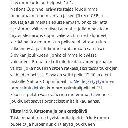
ja veimme ottelun helposti 13-1.
Nations Cupin välierävastustajaa jouduimme
odottamaan tunnin verran ja sen jälkeen CEP:in
edustaja tuli meiltä tiedustelemaan, onko ok, että
siirrämme välierän tiistai aamulle, jolloin pelataan
myös Mestaruus Cupin välierät. Emme halunneet
siirtää peliä aamuun, kun pelivire oli Viro-ottelun
jälkeen hyvä ja lähdimme kohtaamaan samaisen
Slovikan joukkueen, jonka olimme jo swissä
voittaneet. Erona toki oli toki heidän yhden pelaajan
vaihto, joka nousikin sitten ratkaisijaksi tässä tiukkojen
vaiheiden pelissä. Slovakia voitti pelin 13-10 ja eteni
tiistaille Nations Cupin finaaliin.
Meille jäi tyytyminen
pronssimitaleihin
, kun pronssimitalipeliä ei EM
kisoissa pelata vaan välierien molemmat hävinneet
joukkueet saavat pronssiset mitalit kaulaansa.
Tiistai 19.9. Katsomo ja bankettipäivä
Tiistain nautimme hyvistä mitalipeleistä katsomon
puolelta ja huipennus oli tietysti joukkueen