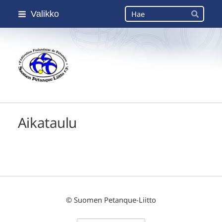
Siirry
Haku
Valikko
sivun
Hae
sisältöön
Suomen Petanque-Liitto
Aikataulu
©
Suomen Petanque-Liitto