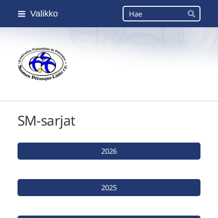
Siirry
Haku
Valikko
sivun
Hae
sisältöön
Suomen Petanque-Liitto
SM-sarjat
2026
2025