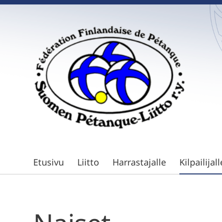
Siirry
sivun
sisältöön
Suomen Petanque-Liitto
Etusivu
Liitto
Harrastajalle
Kilpailijall