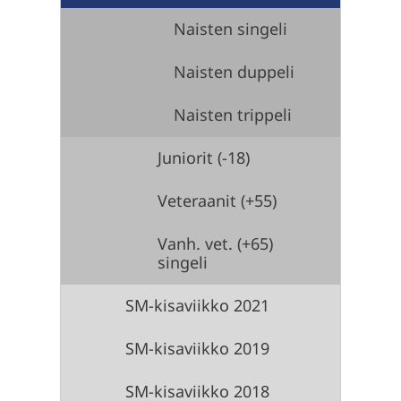
Naisten singeli
Naisten duppeli
Naisten trippeli
Juniorit (-18)
Veteraanit (+55)
Vanh. vet. (+65)
singeli
SM-kisaviikko 2021
SM-kisaviikko 2019
SM-kisaviikko 2018