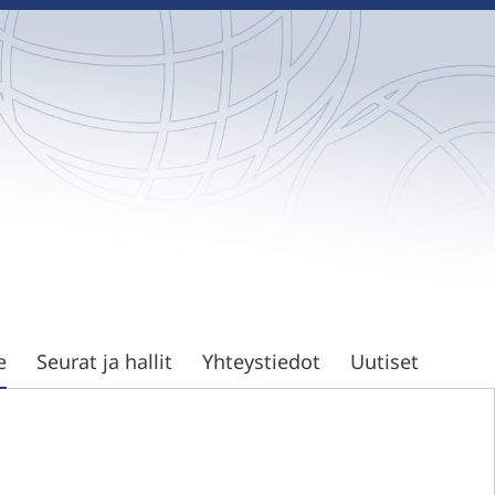
e
Seurat ja hallit
Yhteystiedot
Uutiset