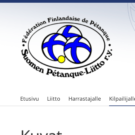
Siirry
sivun
sisältöön
Suomen Petanque-Liitto
Etusivu
Liitto
Harrastajalle
Kilpailijall