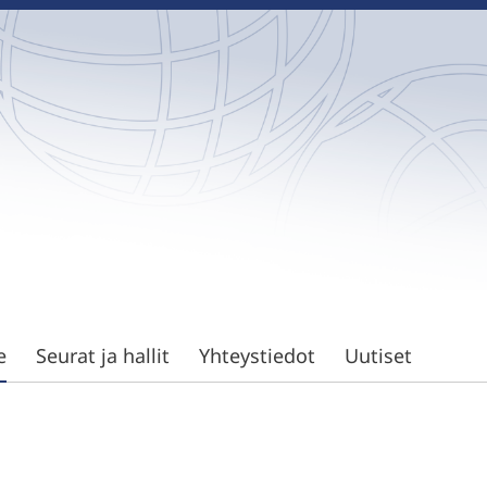
e
Seurat ja hallit
Yhteystiedot
Uutiset