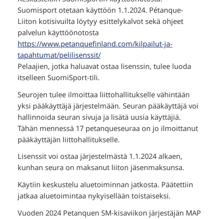
Suomisport otetaan käyttöön 1.1.2024. Pétanque-
Liiton kotisivuilta löytyy esittelykalvot sekä ohjeet
palvelun käyttöönotosta
https://www.petanquefinland.com/kilpailut-ja-
tapahtumat/pelilisenssit/
Pelaajien, jotka haluavat ostaa lisenssin, tulee luoda
itselleen SuomiSport-tili.
Seurojen tulee ilmoittaa liittohallitukselle vähintään
yksi pääkäyttäjä järjestelmään. Seuran pääkäyttäjä voi
hallinnoida seuran sivuja ja lisätä uusia käyttäjiä.
Tähän mennessä 17 petanqueseuraa on jo ilmoittanut
pääkäyttäjän liittohallitukselle.
Lisenssit voi ostaa järjestelmästä 1.1.2024 alkaen,
kunhan seura on maksanut liiton jäsenmaksunsa.
Käytiin keskustelu aluetoiminnan jatkosta. Päätettiin
jatkaa aluetoimintaa nykyisellään toistaiseksi.
Vuoden 2024 Petanquen SM-kisaviikon järjestäjän MAP