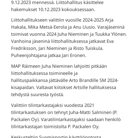
9.12.2023 mennessä. Liittohallitus käsittelee
hakemukset 10.12.2023 kokouksessaan.
Liittohallitukseen valittiin vuosille 2024-2025 Arja
Hakala, Mika Metsä-Eerola ja Anu Uusio. Varajäseninä
toimivat vuonna 2024 Juha Nieminen ja Tuukka Ylönen.
Vanhoina jäseninä liittohallituksessa jatkavat Eva
Fredriksson, Jari Nieminen ja Risto Tuiskula.
Puheenjohtajana jatkaa Jari Eronen.
MAP Räimeen Juha Nieminen lahjoitti pitkään
liittohallituksessa toimineelle ja
hallituspaikkansa jättävälle Arto Brandille SM 2024-
kisapaidan. Valtavat kiitokset Artsille hallituksessa
tehdystä suuresta työstä.
Valittiin tilintarkastajaksi vuodesta 2021
tilintarkastuksen on tehnyt Juha-Matti Salminen (P.
Packalen Oy). Varatilintarkastajaksi saadaan henkilö
tilintarkastajan toimistolta P. Packalen Oy.
Keskusteltiin Suomisportin käyttöönotosta.