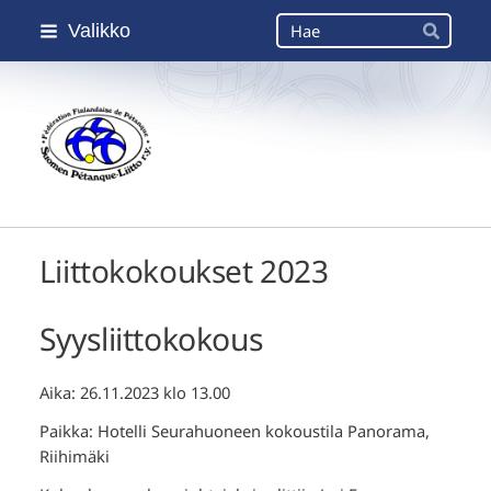
Siirry
Haku
Valikko
sivun
Hae
sisältöön
Suomen Petanque-Liitto
Liittokokoukset 2023
Syysliittokokous
Aika: 26.11.2023 klo 13.00
Paikka: Hotelli Seurahuoneen kokoustila Panorama,
Riihimäki