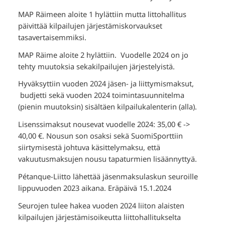
MAP Räimeen aloite 1 hylättiin mutta littohallitus
päivittää kilpailujen järjestämiskorvaukset
tasavertaisemmiksi.
MAP Räime aloite 2 hylättiin. Vuodelle 2024 on jo
tehty muutoksia sekakilpailujen järjestelyistä.
Hyväksyttiin vuoden 2024 jäsen- ja liittymismaksut,
budjetti sekä vuoden 2024 toimintasuunnitelma
(pienin muutoksin) sisältäen kilpailukalenterin (alla).
Lisenssimaksut nousevat vuodelle 2024: 35,00 € ->
40,00 €. Nousun son osaksi sekä SuomiSporttiin
siirtymisestä johtuva käsittelymaksu, että
vakuutusmaksujen nousu tapaturmien lisäännyttyä.
Pétanque-Liitto lähettää jäsenmaksulaskun seuroille
lippuvuoden 2023 aikana. Eräpäivä 15.1.2024
Seurojen tulee hakea vuoden 2024 liiton alaisten
kilpailujen järjestämisoikeutta liittohallitukselta