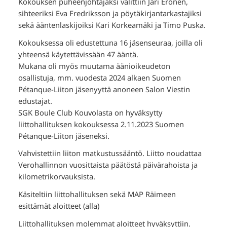
Kokouksen puheenjohtajaksi valittiin Jari Eronen,
sihteeriksi Eva Fredriksson ja pöytäkirjantarkastajiksi
sekä ääntenlaskijoiksi Kari Korkeamäki ja Timo Puska.
Kokouksessa oli edustettuna 16 jäsenseuraa, joilla oli
yhteensä käytettävissään 47 ääntä.
Mukana oli myös muutama äänioikeudeton
osallistuja, mm. vuodesta 2024 alkaen Suomen
Pétanque-Liiton jäsenyyttä anoneen Salon Viestin
edustajat.
SGK Boule Club Kouvolasta on hyväksytty
liittohallituksen kokouksessa 2.11.2023 Suomen
Pétanque-Liiton jäseneksi.
Vahvistettiin liiton matkustussääntö. Liitto noudattaa
Verohallinnon vuosittaista päätöstä päivärahoista ja
kilometrikorvauksista.
Käsiteltiin liittohallituksen sekä MAP Räimeen
esittämät aloitteet (alla)
Liittohallituksen molemmat aloitteet hyväksyttiin.