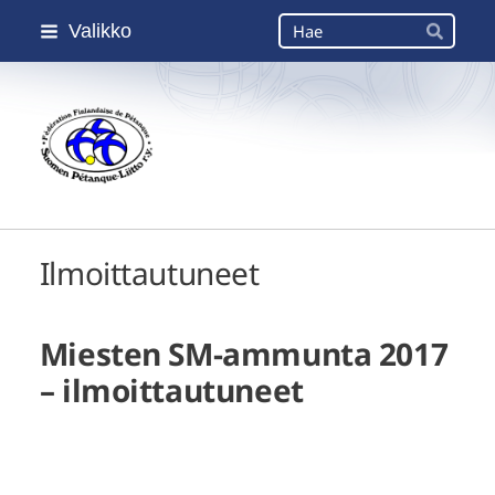
Siirry
Haku
Valikko
sivun
Hae
sisältöön
Suomen Petanque-Liitto
Ilmoittautuneet
Miesten SM-ammunta 2017
– ilmoittautuneet