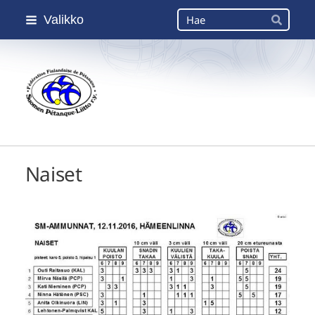
Siirry
Haku
Valikko
sivun
Hae
sisältöön
Suomen Petanque-Liitto
Naiset