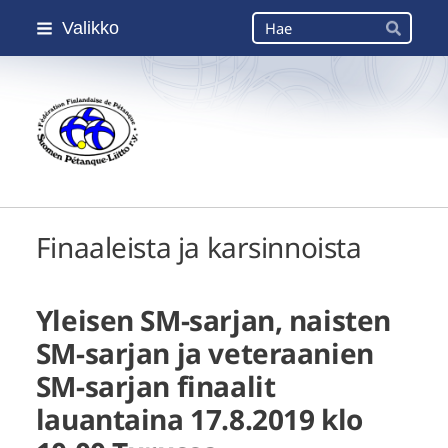
Siirry
Haku
Valikko
sivun
Hae
sisältöön
Suomen Petanque-Liitto
Finaaleista ja karsinnoista
Yleisen SM-sarjan, naisten
SM-sarjan ja veteraanien
SM-sarjan finaalit
lauantaina 17.8.2019 klo