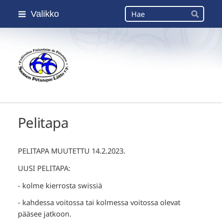
Siirry
Haku
Valikko
sivun
Hae
sisältöön
Suomen Petanque-Liitto
Pelitapa
PELITAPA MUUTETTU 14.2.2023.
UUSI PELITAPA:
- kolme kierrosta swissiä
- kahdessa voitossa tai kolmessa voitossa olevat
pääsee jatkoon.