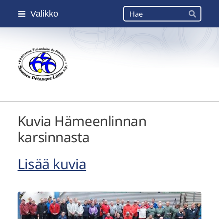
Siirry
Haku
Valikko
sivun
Hae
sisältöön
Suomen Petanque-Liitto
Kuvia Hämeenlinnan
karsinnasta
Lisää kuvia