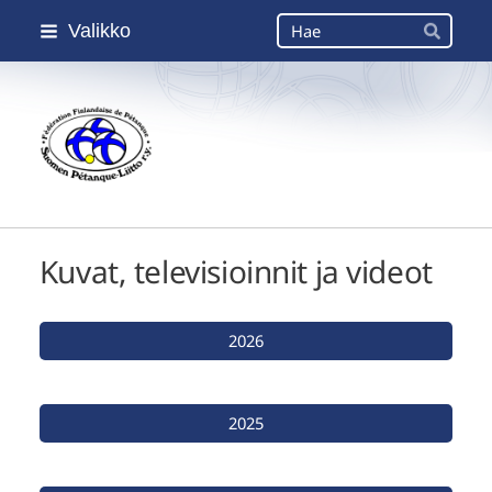
Siirry
Haku
Valikko
sivun
Hae
sisältöön
Suomen Petanque-Liitto
Kuvat, televisioinnit ja videot
2026
2025