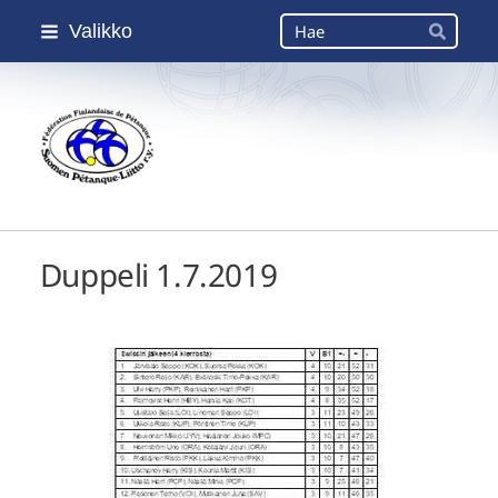
Siirry
Haku
Valikko
sivun
Hae
sisältöön
Suomen Petanque-Liitto
Duppeli 1.7.2019