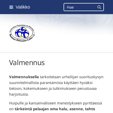
Siirry
Haku
Valikko
sivun
Hae
sisältöön
Suomen Petanque-Liitto
Valmennus
Valmennuksella
tarkoitetaan urheilijan suorituskyvyn
suunnitelmallista parantamista käyttäen hyväksi
tietoon, kokemukseen ja tutkimukseen perustuvaa
harjoitusta.
Huipulle ja kansainväliseen menestykseen pyrittäessä
on
tärkeintä pelaajan oma halu, asenne, tahto