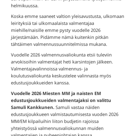
helmikuussa.
Koska emme saaneet valtion yleisavustusta, ulkomaan
leirityksiä tai ulkomaalaista valmentajaa
miehille/naisille emme pysty vuodelle 2026
järjestämään. Pidämme nämä kuitenkin pitkän
tähtäimen valmennussuunnitelmissa mukana.
Vuodelle 2026 valmennusvaliokunta etsii tuleviin
arvokisoihin valmentajat heti karsintojen jälkeen.
Valmentajavalinnoissa valmennus- ja
koulutusvaliokunta keskustelee valinnasta myös
edustusjoukkueiden kanssa.
Vuodelle 2026 Miesten MM ja naisten EM
edustusjoukkueiden valmentajaksi on valittu
Samuli Kankkunen.
Samuli vastaa näiden
edustusjoukkueen valmistautumisesta vuoden 2026
MM/EM kilpailuihin liiton budjetin rajoissa
yhteistyössä valmennusvaliokunnan muiden
valmentajien ja puheenjohtajan kanssa.