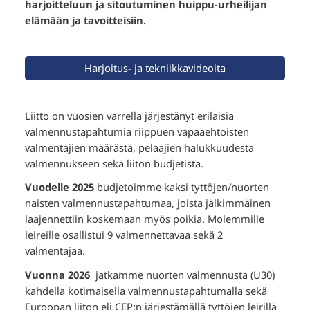
harjoitteluun ja sitoutuminen huippu-urheilijan
elämään ja tavoitteisiin.
Harjoitus- ja tekniikkavideoita
Liitto on vuosien varrella järjestänyt erilaisia
valmennustapahtumia riippuen vapaaehtoisten
valmentajien määrästä, pelaajien halukkuudesta
valmennukseen sekä liiton budjetista.
Vuodelle 2025
budjetoimme kaksi tyttöjen/nuorten
naisten valmennustapahtumaa, joista jälkimmäinen
laajennettiin koskemaan myös poikia. Molemmille
leireille osallistui 9 valmennettavaa sekä 2
valmentajaa.
Vuonna 2026
jatkamme nuorten valmennusta (U30)
kahdella kotimaisella valmennustapahtumalla sekä
Euroopan liiton eli CEP:n järjestämällä tyttöjen leirillä