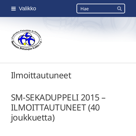
Siirry
Haku
Valikko
sivun
Hae
sisältöön
Suomen Petanque-Liitto
Ilmoittautuneet
SM-SEKADUPPELI 2015 –
ILMOITTAUTUNEET (40
joukkuetta)