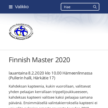
Siirry
Haku
Valikko
sivun
Hae
sisältöön
Suomen Petanque-Liitto
Finnish Master 2020
lauantaina 8.2.2020 klo 10.00 Hämeenlinnassa
(Pullerin halli, Härkätie 17)
Kahdeksan kapteenia, kukin vuorollaan, valitsevat
yhden pelaajan kerrallaan trippelijoukkueeseen,
kahdeksas kapteeni valitsee kaksi pelaajaa samana
päivänä. Ensimmäisellä valintakierroksella kapteeni ei