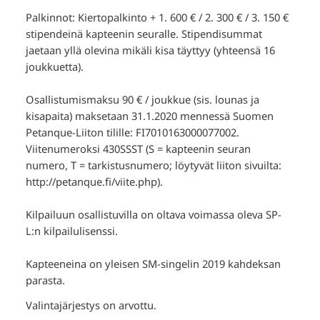
Palkinnot: Kiertopalkinto + 1. 600 € / 2. 300 € / 3. 150 €
stipendeinä kapteenin seuralle. Stipendisummat
jaetaan yllä olevina mikäli kisa täyttyy (yhteensä 16
joukkuetta).
Osallistumismaksu 90 € / joukkue (sis. lounas ja
kisapaita) maksetaan 31.1.2020 mennessä Suomen
Petanque-Liiton tilille: FI7010163000077002.
Viitenumeroksi 430SSST (S = kapteenin seuran
numero, T = tarkistusnumero; löytyvät liiton sivuilta:
http://petanque.fi/viite.php).
Kilpailuun osallistuvilla on oltava voimassa oleva SP-
L:n kilpailulisenssi.
Kapteeneina on yleisen SM-singelin 2019 kahdeksan
parasta.
Valintajärjestys on arvottu.