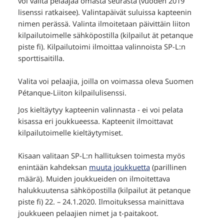
voi valita pelaajaa omasta seurasta (vuoden 2019
lisenssi ratkaisee). Valintapäivät suluissa kapteenin
nimen perässä. Valinta ilmoitetaan päivittäin liiton
kilpailutoimelle sähköpostilla (kilpailut ät petanque
piste fi). Kilpailutoimi ilmoittaa valinnoista SP-L:n
sporttisaitilla.
Valita voi pelaajia, joilla on voimassa oleva Suomen
Pétanque-Liiton kilpailulisenssi.
Jos kieltäytyy kapteenin valinnasta - ei voi pelata
kisassa eri joukkueessa. Kapteenit ilmoittavat
kilpailutoimelle kieltäytymiset.
Kisaan valitaan SP-L:n hallituksen toimesta myös
enintään kahdeksan
muuta joukkuetta
(parillinen
määrä). Muiden joukkueiden on ilmoitettava
halukkuutensa sähköpostilla (kilpailut ät petanque
piste fi) 22. – 24.1.2020. Ilmoituksessa mainittava
joukkueen pelaajien nimet ja t-paitakoot.