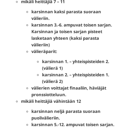
mikäli heittäjiä 7 – 11
karsinnan kaksi parasta suoraan
välieriin.
karsinnan 3.-6. ampuvat toisen sarjan.
Karsinnan ja toisen sarjan pisteet
lasketaan yhteen (kaksi parasta
välieriin)
välieräparit:
karsinnan 1. – yhteispisteiden 2.
(välierä 1)
karsinnan 2. – yhteispisteiden 1.
(välierä 2)
välierien voittajat finaaliin, häviäjät
pronssiotteluun.
mikäli heittäjiä vähintään 12
karsinnan neljä parasta suoraan
puolivälieriin.
karsinnan 5.-12. ampuvat toisen sarjan.