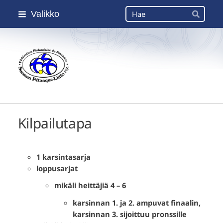
Siirry
Haku
Valikko
sivun
Hae
sisältöön
Suomen Petanque-Liitto
Kilpailutapa
1 karsintasarja
loppusarjat
mikäli heittäjiä 4 – 6
karsinnan 1. ja 2. ampuvat finaalin,
karsinnan 3. sijoittuu pronssille