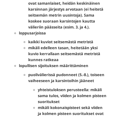
ovat samanlaiset, heidän keskinäinen
karsinnan järjestys arvotaan (ei heitetä
seitsemän metrin uusintoja). Sama
koskee suoraan karsintojen kautta
välieriin päässeita (esim. 3. ja 4.).
loppusarjoissa
kaikki kuviot seitsemästä metristä
mikäli edelleen tasan, heitetään yksi
kuvio kerrallaan seitsemästä metristä
kunnes ratkeaa
lopullisen sijoituksen määrittäminen
puolivälierissä pudonneet (5.-8.), toiseen
vaiheeseen ja karsintoihin jääneet
yhteistuloksen perusteella: mikäli
sama tulos, viiden ja kolmen pisteen
suoritukset
mikäli kokonaispisteet sekä viiden
ja kolmen pisteen suoritukset ovat