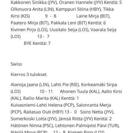
Kakkonen Sinikka (JYV), Oranen Hannele (JYV) Kenttä: 5
Olkinuora Anita (LIN), Kamppuri Stiina (HBY), Tikka
Kirsi (KIS) 9 - 8 Laine Mirja (BIT),
Paatero Mirja (BIT), Pakkala Leni (BIT) Kenttä: 6
Kivinen Pirjo (LOI), Uusitalo Seija (LOI), Vaarala Seija
(LOI) 13 - 7
BYE Kenttä: 7
Swiss
Kierros 3 tulokset.
Alanoja Jaana (LIN), Lahti Pie (RIE), Korkeamäki Sirpa
(LOI) 10 - 11 Ahonen Tuula (KAL), Aalto Kirsi
(KAL), Railio Marita (KAL) Kenttä: 1
Kuivasniemi-Lehti Helena (PCP), Salonranta Merja
(PCP), Raitasuo Outi (HBY) 13 - 0 Soiro Netta (JYV),
Somerkoski Lotta (JYV), Jämsä Riitta (JYV) Kenttä: 2
Hätönen Ninna (PSC), Lehtonen-Palmqvist Päivi (TUR),
Näsilä Mirva (PCP) 12 - 8 Kivinen Pirjo (LOI),