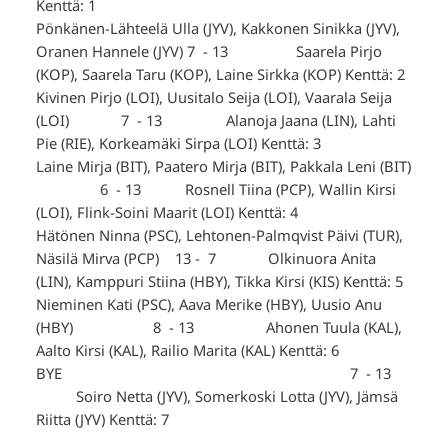
Kenttä: 1
Pönkänen-Lähteelä Ulla (JYV), Kakkonen Sinikka (JYV),
Oranen Hannele (JYV) 7 - 13 Saarela Pirjo
(KOP), Saarela Taru (KOP), Laine Sirkka (KOP) Kenttä: 2
Kivinen Pirjo (LOI), Uusitalo Seija (LOI), Vaarala Seija
(LOI) 7 - 13 Alanoja Jaana (LIN), Lahti
Pie (RIE), Korkeamäki Sirpa (LOI) Kenttä: 3
Laine Mirja (BIT), Paatero Mirja (BIT), Pakkala Leni (BIT)
6 - 13 Rosnell Tiina (PCP), Wallin Kirsi
(LOI), Flink-Soini Maarit (LOI) Kenttä: 4
Hätönen Ninna (PSC), Lehtonen-Palmqvist Päivi (TUR),
Näsilä Mirva (PCP) 13 - 7 Olkinuora Anita
(LIN), Kamppuri Stiina (HBY), Tikka Kirsi (KIS) Kenttä: 5
Nieminen Kati (PSC), Aava Merike (HBY), Uusio Anu
(HBY) 8 - 13 Ahonen Tuula (KAL),
Aalto Kirsi (KAL), Railio Marita (KAL) Kenttä: 6
BYE 7 - 13
Soiro Netta (JYV), Somerkoski Lotta (JYV), Jämsä
Riitta (JYV) Kenttä: 7