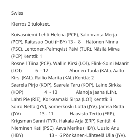
Swiss
Kierros 2 tulokset.
Kuivasniemi-Lehti Helena (PCP), Salonranta Merja
(PCP), Raitasuo Outi (HBY) 13 - 8 Hätönen Ninna
(PSC), Lehtonen-Palmqvist Päivi (TUR), Näsilä Mirva
(PCP) Kenttä: 1
Rosnell Tiina (PCP), Wallin Kirsi (LOI), Flink-Soini Maarit
(LOI) 6 - 12 Ahonen Tuula (KAL), Aalto
Kirsi (KAL), Railio Marita (KAL) Kenttä: 2
Saarela Pirjo (KOP), Saarela Taru (KOP), Laine Sirkka
(KOP) 4 - 13 Alanoja Jaana (LIN),
Lahti Pie (RIE), Korkeamäki Sirpa (LOI) Kenttä: 3
Soiro Netta (JYV), Somerkoski Lotta (JYV), Jämsä Riitta
(JYV) 13 - 11 Haavisto Terttu (ERP),
Krigsman Sanni (TYR), Hakala Arja (ERP) Kenttä: 4
Nieminen Kati (PSC), Aava Merike (HBY), Uusio Anu
(HBY) 13 - 6 Pönkänen-Lähteelä Ulla (JYV),