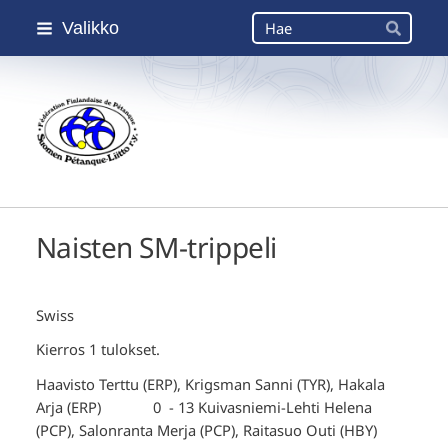
Siirry
Haku
Valikko
sivun
Hae
sisältöön
Suomen Petanque-Liitto
Naisten SM-trippeli
Swiss
Kierros 1 tulokset.
Haavisto Terttu (ERP), Krigsman Sanni (TYR), Hakala
Arja (ERP) 0 - 13 Kuivasniemi-Lehti Helena
(PCP), Salonranta Merja (PCP), Raitasuo Outi (HBY)