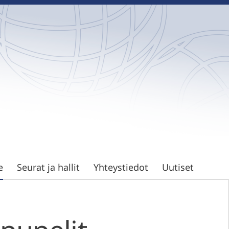
e
Seurat ja hallit
Yhteystiedot
Uutiset