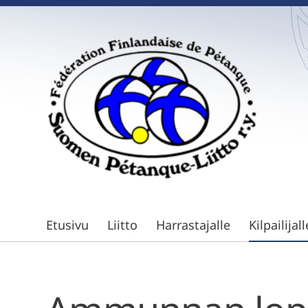
Siirry
sivun
sisältöön
Suomen Petanque-Liitto
Etusivu
Liitto
Harrastajalle
Kilpailijall