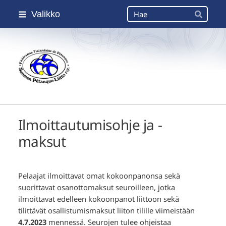
Siirry
Haku
Valikko
sivun
Hae
sisältöön
Suomen Petanque-Liitto
Ilmoittautumisohje ja -
maksut
Pelaajat ilmoittavat omat kokoonpanonsa sekä
suorittavat osanottomaksut seuroilleen, jotka
ilmoittavat edelleen kokoonpanot liittoon sekä
tilittävät osallistumismaksut liiton tilille viimeistään
4.7.2023
mennessä. Seurojen tulee ohjeistaa