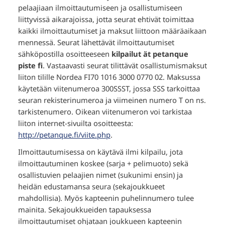
pelaajiaan ilmoittautumiseen ja osallistumiseen
liittyvissä aikarajoissa, jotta seurat ehtivät toimittaa
kaikki ilmoittautumiset ja maksut liittoon määräaikaan
mennessä. Seurat lähettävät ilmoittautumiset
sähköpostilla osoitteeseen
kilpailut ät petanque
piste fi
. Vastaavasti seurat tilittävät osallistumismaksut
liiton tilille Nordea FI70 1016 3000 0770 02. Maksussa
käytetään viitenumeroa 300SSST, jossa SSS tarkoittaa
seuran rekisterinumeroa ja viimeinen numero T on ns.
tarkistenumero. Oikean viitenumeron voi tarkistaa
liiton internet-sivuilta osoitteesta:
http://petanque.fi/viite.php
.
Ilmoittautumisessa on käytävä ilmi kilpailu, jota
ilmoittautuminen koskee (sarja + pelimuoto) sekä
osallistuvien pelaajien nimet (sukunimi ensin) ja
heidän edustamansa seura (sekajoukkueet
mahdollisia). Myös kapteenin puhelinnumero tulee
mainita. Sekajoukkueiden tapauksessa
ilmoittautumiset ohjataan joukkueen kapteenin