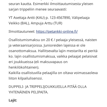
seuran kautta. Esimerkki ilmoittautumisesta yleisen
sarjan trippeliin menee seuraavasti:
YT Asettaja Antti (KAU) p. 123-4567890, Välipelaaja
Veikko (BAL), Ampuja Arttu (TUR)
Ilmoittautuneet:
https://petankki-online.fi/
Osallistumismaksu on 20 € / pelaaja yleisessä, naisten
ja veteraanisarjoissa. Junioreiden lajeissa ei ole
osanottomaksua. Hallitsevalta lajin mestarilta ei peritä
ko. lajin osallistumismaksua, vaikka pelaajat pelaisivat
eri joukkueissa (eli maksuvapaus on
henkilökohtainen).
Kaikilla osallistuvilla pelaajilla on oltava voimassaoleva
liiton kilpailulisenssi.
DUPPELI- JA TRIPPELIJOUKKUEILLA PITÄÄ OLLA
YHTENÄINEN PELIPAITA.
Lajit: