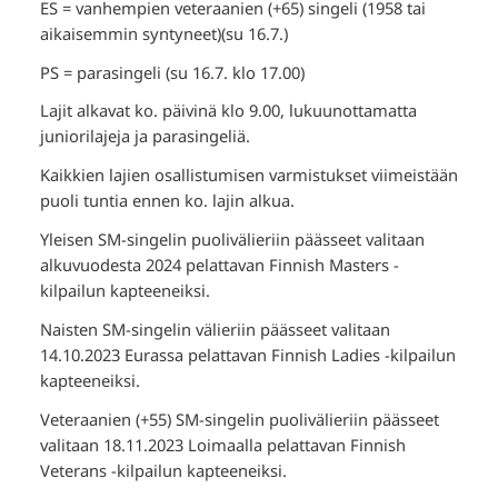
ES = vanhempien veteraanien (+65) singeli (1958 tai
aikaisemmin syntyneet)(su 16.7.)
PS = parasingeli (su 16.7. klo 17.00)
Lajit alkavat ko. päivinä klo 9.00, lukuunottamatta
juniorilajeja ja parasingeliä.
Kaikkien lajien osallistumisen varmistukset viimeistään
puoli tuntia ennen ko. lajin alkua.
Yleisen SM-singelin puolivälieriin päässeet valitaan
alkuvuodesta 2024 pelattavan Finnish Masters -
kilpailun kapteeneiksi.
Naisten SM-singelin välieriin päässeet valitaan
14.10.2023 Eurassa pelattavan Finnish Ladies -kilpailun
kapteeneiksi.
Veteraanien (+55) SM-singelin puolivälieriin päässeet
valitaan 18.11.2023 Loimaalla pelattavan Finnish
Veterans -kilpailun kapteeneiksi.