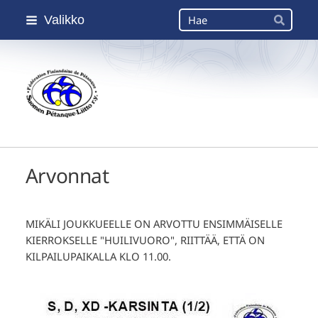
Siirry
Haku
Valikko
sivun
Hae
sisältöön
Suomen Petanque-Liitto
Arvonnat
MIKÄLI JOUKKUEELLE ON ARVOTTU ENSIMMÄISELLE
KIERROKSELLE "HUILIVUORO", RIITTÄÄ, ETTÄ ON
KILPAILUPAIKALLA KLO 11.00.