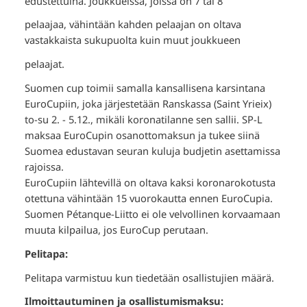
edustettuina. Joukkueissa, joissa on 7 tai 8
pelaajaa, vähintään kahden pelaajan on oltava
vastakkaista sukupuolta kuin muut joukkueen
pelaajat.
Suomen cup toimii samalla kansallisena karsintana
EuroCupiin, joka järjestetään Ranskassa (Saint Yrieix)
to-su 2. - 5.12., mikäli koronatilanne sen sallii. SP-L
maksaa EuroCupin osanottomaksun ja tukee siinä
Suomea edustavan seuran kuluja budjetin asettamissa
rajoissa.
EuroCupiin lähtevillä on oltava kaksi koronarokotusta
otettuna vähintään 15 vuorokautta ennen EuroCupia.
Suomen Pétanque-Liitto ei ole velvollinen korvaamaan
muuta kilpailua, jos EuroCup perutaan.
Pelitapa:
Pelitapa varmistuu kun tiedetään osallistujien määrä.
Ilmoittautuminen ja osallistumismaksu: