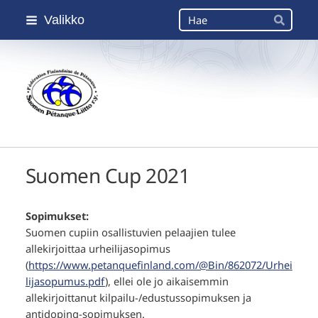
Siirry
Haku
Valikko
sivun
Hae
sisältöön
Suomen Petanque-Liitto
Suomen Cup 2021
Sopimukset:
Suomen cupiin osallistuvien pelaajien tulee
allekirjoittaa urheilijasopimus
(
https://www.petanquefinland.com/@Bin/862072/Urhei
lijasopumus.pdf
), ellei ole jo aikaisemmin
allekirjoittanut kilpailu-/edustussopimuksen ja
antidoping-sopimuksen.