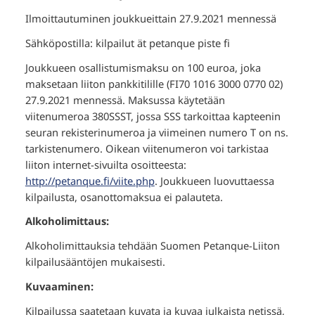
Ilmoittautuminen joukkueittain 27.9.2021 mennessä
Sähköpostilla: kilpailut ät petanque piste fi
Joukkueen osallistumismaksu on 100 euroa, joka
maksetaan liiton pankkitilille (FI70 1016 3000 0770 02)
27.9.2021 mennessä. Maksussa käytetään
viitenumeroa 380SSST, jossa SSS tarkoittaa kapteenin
seuran rekisterinumeroa ja viimeinen numero T on ns.
tarkistenumero. Oikean viitenumeron voi tarkistaa
liiton internet-sivuilta osoitteesta:
http://petanque.fi/viite.php
. Joukkueen luovuttaessa
kilpailusta, osanottomaksua ei palauteta.
Alkoholimittaus:
Alkoholimittauksia tehdään Suomen Petanque-Liiton
kilpailusääntöjen mukaisesti.
Kuvaaminen:
Kilpailussa saatetaan kuvata ja kuvaa julkaista netissä,