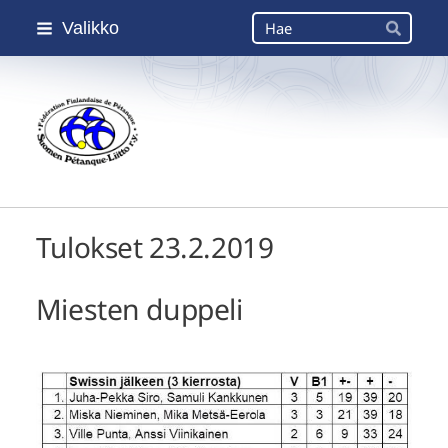
Siirry
Haku
Valikko
sivun
Hae
sisältöön
Suomen Petanque-Liitto
Tulokset 23.2.2019
Miesten duppeli